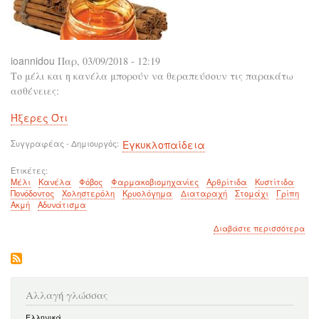
ioannidou
Παρ, 03/09/2018 - 12:19
Το μέλι και η κανέλα μπορούν να θεραπεύσουν τις παρακάτω
ασθένειες:
Ήξερες Ότι
Συγγραφέας - Δημιουργός
Εγκυκλοπαίδεια
Ετικέτες
Μέλι
Κανέλα
Φόβος
Φαρμακοβιομηχανίες
Αρθρίτιδα
Κυστίτιδα
Πονόδοντος
Χοληστερόλη
Κρυολόγημα
Διαταραχή
Στομάχι
Γρίπη
Ακμή
Αδυνάτισμα
για
Διαβάστε περισσότερα
το
Για
το
μέλ
και
Αλλαγή γλώσσας
η
κα
Ελληνικά
είν