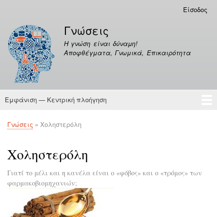
Παράκαμψη
Είσοδος
Μενού
προς
λογαριασμού
Γνώσεις
το
χρήστη
κυρίως
Η γνώση είναι δύναμη!
περιεχόμενο
Αποφθέγματα, Γνωμικά, Επικαιρότητα
Εμφάνιση — Κεντρική πλοήγηση
Κεντρική
πλοήγηση
Γνώσεις
Αποφθέγματα
Γνώσεις
Χοληστερόλη
Breadcrumb
Χοληστερόλη
Γιατί το μέλι και η κανέλα είναι ο «φόβος» και ο «τρόμος» των
φαρμακοβιομηχανιών;