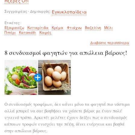
Ήξερες Ότι
Συγγραφέας - Δημιουργός
Εγκυκλοπαίδεια
Ετικέτες
Εξαφανίζω
Κυτταρίτιδα
Κρέμα
Φτιάχνω
Βαζελίνη
Μέλι
Πιπέρι
Κατακάθι
Καφές
για
Διαβάστε περισσότερα
το
8 συνδυασμοί φαγητών για απώλεια βάρους!
Εξ
την
κυτ
με
μια
κρ
του
λεπ
Ο συνδυασμός τροφίμων, δεν κάνει μόνο τα φαγητά πιο νόστιμα
αλλά μπορεί να σας βοηθήσει να χάσετε βάρος με έναν πολύ
υγιεινό τρόπο. Αρκετές μελέτες έχουν δείξει πως ο συνδυασμός
κάποιων τροφών ενισχύει την πέψη, δίνει ενέργεια και βοηθά
στην απώλεια βάρους.