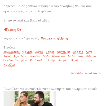
Σήμερα, θα σας αποκαλύψουμε 8 συνδυασμούς που θα σας
κρατήσουν υγιείς και σε φόρμα.
#1 Λαχανικά και βραστό αβγά
Ήξερες Ότι
Συγγραφέας - Δημιουργός
Εγκυκλοπαίδεια
Ετικέτες
Συνδυασμός
Φαγητό
Χάνω
Βάρος
Λαχανικό
Βραστό
Αβγό
Τόνος
Τζίντζερ
Σπανάκι
Λάδι
Αβοκάντο
Καλαμπόκι
Όσπριο
Πεπόνι
Σταφύλι
Κοτόπουλο
Πιπέρι
Καγιέν
Πατάτα
Καφές
Κανέλα
για
Διαβάστε περισσότερα
το
8
συν
Γνωρίζετε τις αντιοξειδωτικές ιδιότητες του ελληνικού καφέ;
φα
για
απ
βάρ