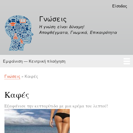
Παράκαμψη
Είσοδος
Μενού
προς
λογαριασμού
Γνώσεις
το
χρήστη
κυρίως
Η γνώση είναι δύναμη!
περιεχόμενο
Αποφθέγματα, Γνωμικά, Επικαιρότητα
Εμφάνιση — Κεντρική πλοήγηση
Κεντρική
πλοήγηση
Γνώσεις
Αποφθέγματα
Γνώσεις
Καφές
Breadcrumb
Καφές
Εξαφάνισε την κυτταρίτιδα με μια κρέμα του λεπτού!