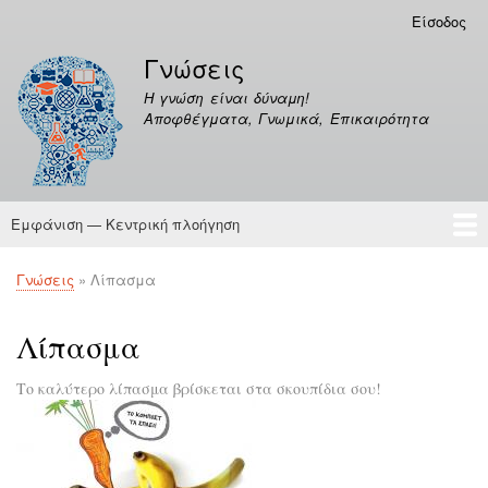
Παράκαμψη
Είσοδος
Μενού
προς
λογαριασμού
Γνώσεις
το
χρήστη
κυρίως
Η γνώση είναι δύναμη!
περιεχόμενο
Αποφθέγματα, Γνωμικά, Επικαιρότητα
Εμφάνιση — Κεντρική πλοήγηση
Κεντρική
πλοήγηση
Γνώσεις
Αποφθέγματα
Γνώσεις
Λίπασμα
Breadcrumb
Λίπασμα
Το καλύτερο λίπασμα βρίσκεται στα σκουπίδια σου!