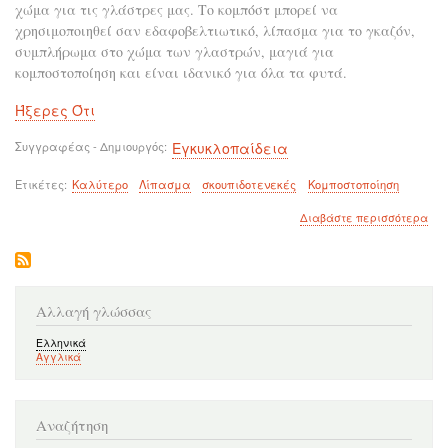
χώμα για τις γλάστρες μας. Το κομπόστ μπορεί να
χρησιμοποιηθεί σαν εδαφοβελτιωτικό, λίπασμα για το γκαζόν,
συμπλήρωμα στο χώμα των γλαστρών, μαγιά για
κομποστοποίηση και είναι ιδανικό για όλα τα φυτά.
Ήξερες Ότι
Συγγραφέας - Δημιουργός
Εγκυκλοπαίδεια
Ετικέτες
Καλύτερο
Λίπασμα
σκουπιδοτενεκές
Κομποστοποίηση
για
Διαβάστε περισσότερα
το
Ήξ
ότι
το
καλ
Αλλαγή γλώσσας
λί
βρί
Ελληνικά
στο
Αγγλικά
σκο
σου
Αναζήτηση