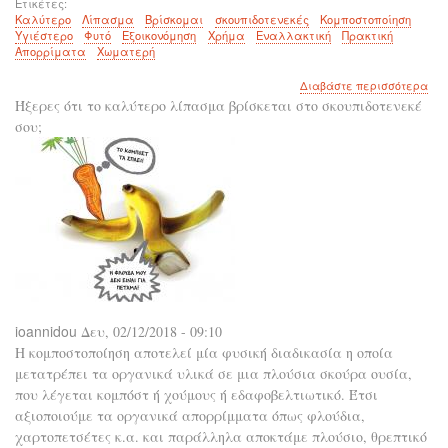
Ετικέτες
Καλύτερο
Λίπασμα
Βρίσκομαι
σκουπιδοτενεκές
Κομποστοποίηση
Υγιέστερο
Φυτό
Εξοικονόμηση
Χρήμα
Εναλλακτική
Πρακτική
Απορρίματα
Χωματερή
για
Διαβάστε περισσότερα
το
Ήξερες ότι το καλύτερο λίπασμα βρίσκεται στο σκουπιδοτενεκέ
Το
σου;
καλ
λί
βρί
στα
σκο
σου
ioannidou
Δευ, 02/12/2018 - 09:10
Η κομποστοποίηση αποτελεί μία φυσική διαδικασία η οποία
μετατρέπει τα οργανικά υλικά σε μια πλούσια σκούρα ουσία,
που λέγεται κομπόστ ή χούμους ή εδαφοβελτιωτικό. Έτσι
αξιοποιούμε τα οργανικά απορρίμματα όπως φλούδια,
χαρτοπετσέτες κ.α. και παράλληλα αποκτάμε πλούσιο, θρεπτικό