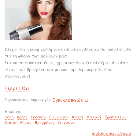
Ήξερες ότι η κακή χρήση του σεσουάρ ευθύνεται σε ποσοστό 30%
για τη φθορά των μαλλιών μας;
Για να τα προστατεύσεις, χρησιμοποίησε ζεστό αέρα μόνο όταν
είναι πολύ βρεγμένα και μείωσε την θερμοκρασία όσο
στεγνώνουν!
Ήξερες Ότι
Συγγραφέας - Δημιουργός
Εγκυκλοπαίδεια
Ετικέτες
Κακή
Χρήση
Σεσουάρ
Ευθύνομαι
Φθορά
Μαλλιά
Προστατεύω
Ζεστός
Αέρας
Βρεγμένος
Στεγνώνω
για
Διαβάστε περισσότερα