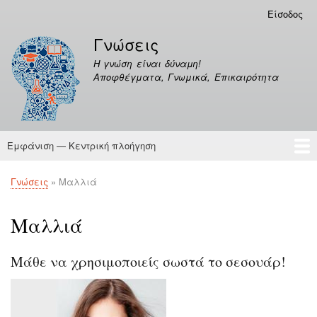
Παράκαμψη
Είσοδος
Μενού
προς
λογαριασμού
Γνώσεις
το
χρήστη
κυρίως
Η γνώση είναι δύναμη!
περιεχόμενο
Αποφθέγματα, Γνωμικά, Επικαιρότητα
Εμφάνιση — Κεντρική πλοήγηση
Κεντρική
πλοήγηση
Γνώσεις
Αποφθέγματα
Γνώσεις
Μαλλιά
Breadcrumb
Μαλλιά
Μάθε να χρησιμοποιείς σωστά το σεσουάρ!