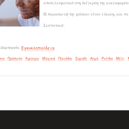
αποτελεσματικό στη διέγερση της κυκλοφορίας
Η παρασκευή της μάσκας είναι εύκολη, και τ
Συστατικά:
 Δημιουργός
Εγκυκλοπαίδεια
κα
Πρόσωπο
Αφαιρώ
Μαγικά
Πανάδα
Σημάδι
Ακμή
Ρυτίδα
Μέλι