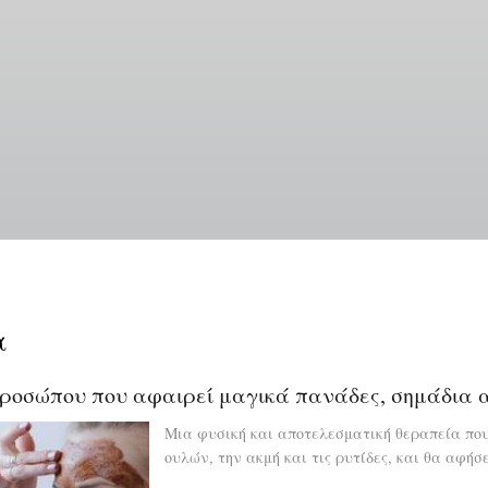
Παράκαμψη
προς
το
κυρίως
περιεχόμενο
α
οσώπου που αφαιρεί μαγικά πανάδες, σημάδια ακ
Μια φυσική και αποτελεσματική θεραπεία που
ουλών, την ακμή και τις ρυτίδες, και θα αφή