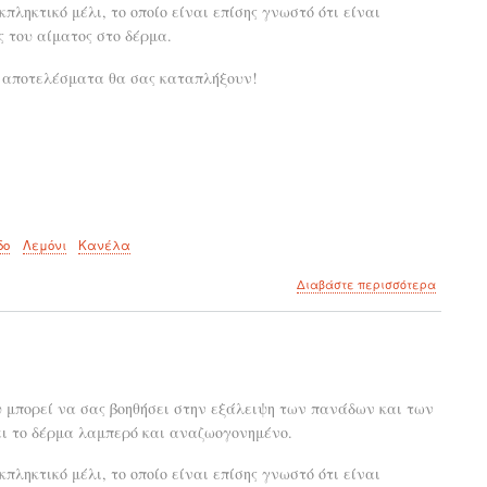
πληκτικό μέλι, το οποίο είναι επίσης γνωστό ότι είναι
 του αίματος στο δέρμα.
α αποτελέσματα θα σας καταπλήξουν!
δο
Λεμόνι
Κανέλα
για
Διαβάστε περισσότερα
το
Μάσκα
προσώπο
που
αφαιρεί
μαγικά
 μπορεί να σας βοηθήσει στην εξάλειψη των πανάδων και των
πανάδες
σει το δέρμα λαμπερό και αναζωογονημένο.
σημάδια
ακμής,
ρυτίδες
πληκτικό μέλι, το οποίο είναι επίσης γνωστό ότι είναι
από