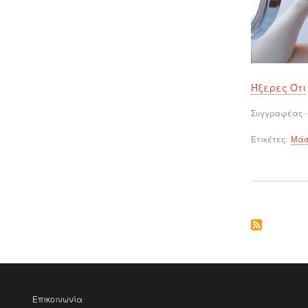
Ήξερες Ότι
Συγγραφέας -
Ετικέτες
Μάσ
Επικοινωνία
ΜΕΝΟΎ