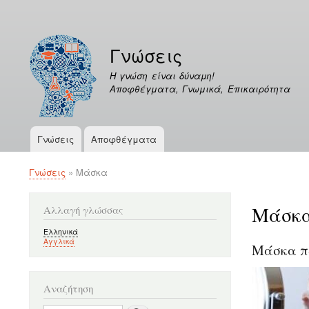
Μενού
λογαριασμού
Γνώσεις
χρήστη
Η γνώση είναι δύναμη!
Αποφθέγματα, Γνωμικά, Επικαιρότητα
Γνώσεις
Αποφθέγματα
Κεντρική
πλοήγηση
Γνώσεις
Μάσκα
Breadcrumb
Μάσκ
Αλλαγή γλώσσας
Ελληνικά
Αγγλικά
Μάσκα πρ
Αναζήτηση