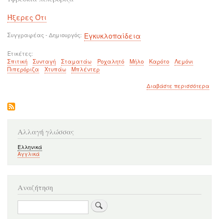
Ήξερες Ότι
Συγγραφέας - Δημιουργός
Εγκυκλοπαίδεια
Ετικέτες
Σπιτική
Συνταγή
Σταματάω
Ροχαλητό
Μήλο
Καρότο
Λεμόνι
Πιπερόριζα
Χτυπάω
Μπλέντερ
για
Διαβάστε περισσότερα
το
Τέλ
στο
ροχ
Με
Αλλαγή γλώσσας
αυτ
τη
Ελληνικά
σπι
Αγγλικά
συν
θα
κοι
σα
Αναζήτηση
που
Αναζήτηση