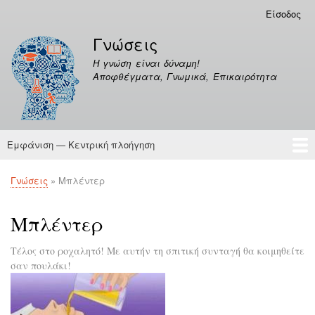
Παράκαμψη
Είσοδος
Μενού
προς
λογαριασμού
Γνώσεις
το
χρήστη
κυρίως
Η γνώση είναι δύναμη!
περιεχόμενο
Αποφθέγματα, Γνωμικά, Επικαιρότητα
Εμφάνιση — Κεντρική πλοήγηση
Κεντρική
πλοήγηση
Γνώσεις
Αποφθέγματα
Γνώσεις
Μπλέντερ
Breadcrumb
Μπλέντερ
Τέλος στο ροχαλητό! Με αυτήν τη σπιτική συνταγή θα κοιμηθείτε
σαν πουλάκι!