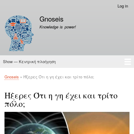
Skip
Log in
Μενού
to
λογαριασμού
Gnoseis
main
χρήστη
content
Knowledge is power!
Show — Κεντρική πλοήγηση
Κεντρική
πλοήγηση
Gnoseis
Quotes
Gnoseis
Ήξερες Ότι η γη έχει και τρίτο πόλο;
Breadcrumb
Ήξερες Ότι η γη έχει και τρίτο
πόλο;