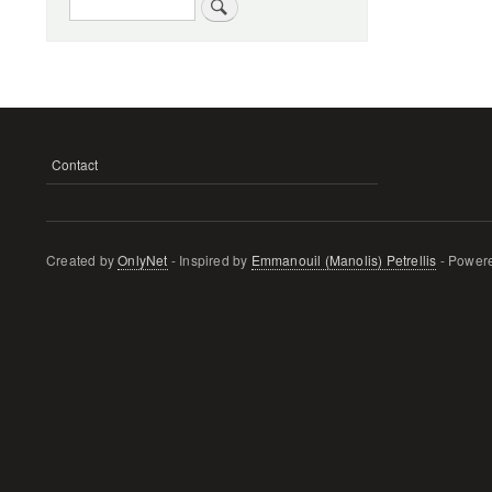
Search
Contact
ΜΕΝΟΎ
ΥΠΟΣΈΛΙΔΟΥ
Created by
OnlyNet
- Inspired by
Emmanouil (Manolis) Petrellis
- Power