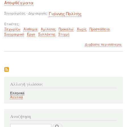
Αποφθέγματα
Συγγραφέας - Δημιουργός
Γιάννης Πολίτης
Ετικέτες
Ξεχωρίζω
Αίσθημα
Αμίλητος
Προκαλώ
Χωρίς
Προσπάθεια
Συγγραφικό
Έργο
Συλλέκτης
Στιγμή
για
Διαβάστε περισσότερα
το
Ο
άνθ
σου
ξεχ
για
σέ
και
Αλλαγή γλώσσας
ας
μην
Ελληνικά
Αγγλικά
σου
έχε
πει
ούτ
Αναζήτηση
μια
λέξ
Αναζήτηση