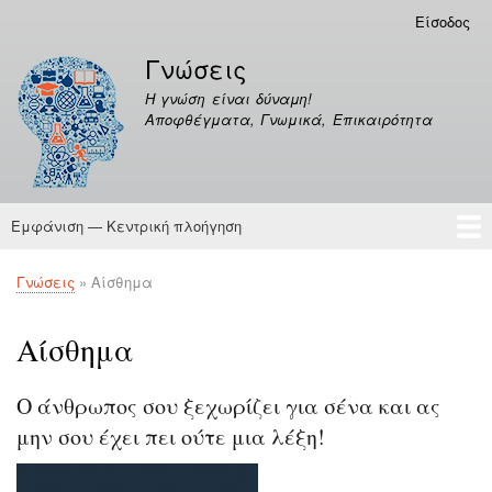
Παράκαμψη
Είσοδος
Μενού
προς
λογαριασμού
Γνώσεις
το
χρήστη
κυρίως
Η γνώση είναι δύναμη!
περιεχόμενο
Αποφθέγματα, Γνωμικά, Επικαιρότητα
Εμφάνιση — Κεντρική πλοήγηση
Κεντρική
πλοήγηση
Γνώσεις
Αποφθέγματα
Γνώσεις
Αίσθημα
Breadcrumb
Αίσθημα
Ο άνθρωπος σου ξεχωρίζει για σένα και ας
μην σου έχει πει ούτε μια λέξη!