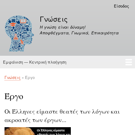
Παράκαμψη
Είσοδος
Μενού
προς
λογαριασμού
Γνώσεις
το
χρήστη
κυρίως
Η γνώση είναι δύναμη!
περιεχόμενο
Αποφθέγματα, Γνωμικά, Επικαιρότητα
Εμφάνιση — Κεντρική πλοήγηση
Κεντρική
πλοήγηση
Γνώσεις
Αποφθέγματα
Γνώσεις
Έργο
Breadcrumb
Έργο
Οι Έλληνες είμαστε θεατές των λόγων και
ακροατές των έργων...