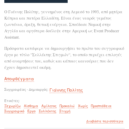
Ο Γιάννης Πολίτης, γεννημένος στη Λεμεσό το 1993, από μητέρα
Κύπρια και πατέρα Ελλαδίτη. Είναι ένας νεαρός γεμάτος
ζωντάνια, όρεξη, θετική ενέργεια. Σπούδασε Νομική στην
Αγγλία και αργότερα δούλεψε στην Αμερική ως Event Producer
Assistant.
Πρόσφατα κατάφερε να δημιουργήσει το πρώτο του συγγραφικό
έργο με τίτλο “Συλλέκτης Στιγμών“, το οποίο περιέχει επιλογές
από αναρτήσεις του, καθώς και κάποιες καινούριες που δεν
έχουν δημοσιευτεί ακόμη.
Αποφθέγματα
Συγγραφέας - Δημιουργός
Γιάννης Πολίτης
Ετικέτες
Ξεχωρίζω
Αίσθημα
Αμίλητος
Προκαλώ
Χωρίς
Προσπάθεια
Συγγραφικό
Έργο
Συλλέκτης
Στιγμή
για
Διαβάστε περισσότερα
το