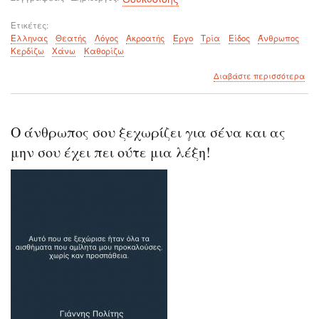
Ετικέτες
Έλληνας
Θεατής
Λόγος
Ακροατής
Έργο
Τρία
Είδος
Άνθρωπος
Κερδίζω
Χάνω
Καθορίζω
για
Διαβάστε περισσότερα
το
Οι
Έλλ
είμ
Ο άνθρωπος σου ξεχωρίζει για σένα και ας
θεα
των
μην σου έχει πει ούτε μια λέξη!
λό
και
ακρ
των
έργ