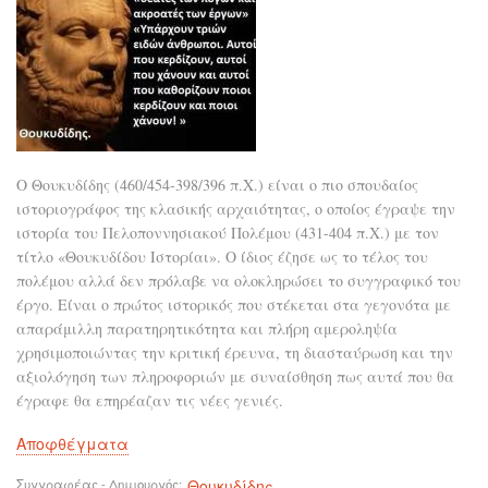
Ο Θουκυδίδης (460/454-398/396 π.Χ.) είναι ο πιο σπουδαίος
ιστοριογράφος της κλασικής αρχαιότητας, ο οποίος έγραψε την
ιστορία του Πελοποννησιακού Πολέμου (431-404 π.Χ.) με τον
τίτλο «Θουκυδίδου Ιστορίαι». Ο ίδιος έζησε ως το τέλος του
πολέμου αλλά δεν πρόλαβε να ολοκληρώσει το συγγραφικό του
έργο. Είναι ο πρώτος ιστορικός που στέκεται στα γεγονότα με
απαράμιλλη παρατηρητικότητα και πλήρη αμεροληψία
χρησιμοποιώντας την κριτική έρευνα, τη διασταύρωση και την
αξιολόγηση των πληροφοριών με συναίσθηση πως αυτά που θα
έγραφε θα επηρέαζαν τις νέες γενιές.
Αποφθέγματα
Συγγραφέας - Δημιουργός
Θουκυδίδης