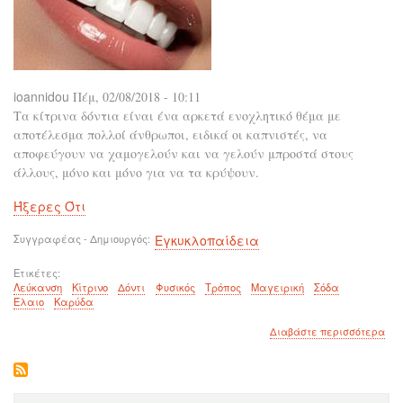
ioannidou
Πέμ, 02/08/2018 - 10:11
Τα κίτρινα δόντια είναι ένα αρκετά ενοχλητικό θέμα με
αποτέλεσμα πολλοί άνθρωποι, ειδικά οι καπνιστές, να
αποφεύγουν να χαμογελούν και να γελούν μπροστά στους
άλλους, μόνο και μόνο για να τα κρύψουν.
Ήξερες Ότι
Συγγραφέας - Δημιουργός
Εγκυκλοπαίδεια
Ετικέτες
Λεύκανση
Κίτρινο
Δόντι
Φυσικός
Τρόπος
Μαγειρική
Σόδα
Έλαιο
Καρύδα
για
Διαβάστε περισσότερα
το
Επι
Λευ
τα
κίτ