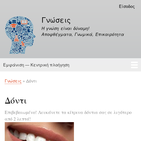
Παράκαμψη
Είσοδος
Μενού
προς
λογαριασμού
Γνώσεις
το
χρήστη
κυρίως
Η γνώση είναι δύναμη!
περιεχόμενο
Αποφθέγματα, Γνωμικά, Επικαιρότητα
Εμφάνιση — Κεντρική πλοήγηση
Κεντρική
πλοήγηση
Γνώσεις
Αποφθέγματα
Γνώσεις
Δόντι
Breadcrumb
Δόντι
Επιβεβαιωμένο! Λευκάνετε τα κίτρινα δόντια σας σε λιγότερο
από 2 λεπτά!