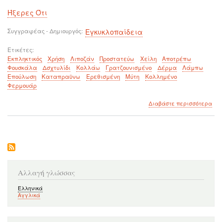
Ήξερες Ότι
Συγγραφέας - Δημιουργός
Εγκυκλοπαίδεια
Ετικέτες
Εκπληκτικός
Χρήση
Λιποζάν
Προστατεύω
Χείλη
Αποτρέπω
Φουσκάλα
Δσχτυλίδι
Κολλάω
Γρατζουνισμένο
Δέρμα
Λάμπω
Επούλωση
Καταπραϋνω
Ερεθισμένη
Μύτη
Κολλημένο
Φερμουάρ
για
Διαβάστε περισσότερα
το
Χρή
του
lipo
που
δεν
γνω
Αλλαγή γλώσσας
Ελληνικά
Αγγλικά