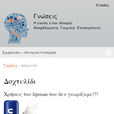
Παράκαμψη
Είσοδος
Μενού
προς
λογαριασμού
Γνώσεις
το
χρήστη
κυρίως
Η γνώση είναι δύναμη!
περιεχόμενο
Αποφθέγματα, Γνωμικά, Επικαιρότητα
Εμφάνιση — Κεντρική πλοήγηση
Κεντρική
πλοήγηση
Γνώσεις
Αποφθέγματα
Γνώσεις
Δσχτυλίδι
Breadcrumb
Δσχτυλίδι
Χρήσεις του liposan που δεν γνωρίζαμε!!!