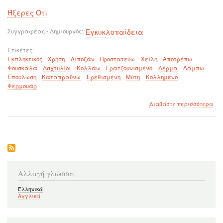
Ήξερες Ότι
Συγγραφέας - Δημιουργός
Εγκυκλοπαίδεια
Ετικέτες
Εκπληκτικός
Χρήση
Λιποζάν
Προστατεύω
Χείλη
Αποτρέπω
Φουσκάλα
Δσχτυλίδι
Κολλάω
Γρατζουνισμένο
Δέρμα
Λάμπω
Επούλωση
Καταπραϋνω
Ερεθισμένη
Μύτη
Κολλημένο
Φερμουάρ
για
Διαβάστε περισσότερα
το
Χρή
του
lipo
που
δεν
γνω
Αλλαγή γλώσσας
Ελληνικά
Αγγλικά