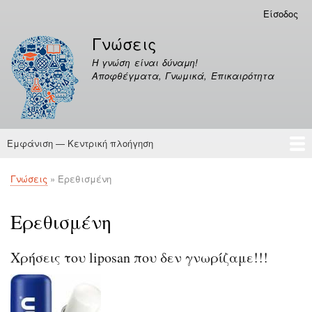
Παράκαμψη
Είσοδος
Μενού
προς
λογαριασμού
Γνώσεις
το
χρήστη
κυρίως
Η γνώση είναι δύναμη!
περιεχόμενο
Αποφθέγματα, Γνωμικά, Επικαιρότητα
Εμφάνιση — Κεντρική πλοήγηση
Κεντρική
πλοήγηση
Γνώσεις
Αποφθέγματα
Γνώσεις
Ερεθισμένη
Breadcrumb
Ερεθισμένη
Χρήσεις του liposan που δεν γνωρίζαμε!!!