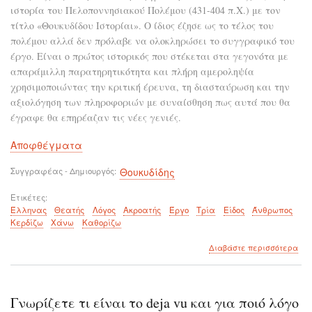
ιστορία του Πελοποννησιακού Πολέμου (431-404 π.Χ.) με τον
τίτλο «Θουκυδίδου Ιστορίαι». Ο ίδιος έζησε ως το τέλος του
πολέμου αλλά δεν πρόλαβε να ολοκληρώσει το συγγραφικό του
έργο. Είναι ο πρώτος ιστορικός που στέκεται στα γεγονότα με
απαράμιλλη παρατηρητικότητα και πλήρη αμεροληψία
χρησιμοποιώντας την κριτική έρευνα, τη διασταύρωση και την
αξιολόγηση των πληροφοριών με συναίσθηση πως αυτά που θα
έγραφε θα επηρέαζαν τις νέες γενιές.
Αποφθέγματα
Συγγραφέας - Δημιουργός
Θουκυδίδης
Ετικέτες
Έλληνας
Θεατής
Λόγος
Ακροατής
Έργο
Τρία
Είδος
Άνθρωπος
Κερδίζω
Χάνω
Καθορίζω
για
Διαβάστε περισσότερα
το
Οι
Έλλ
είμ
Γνωρίζετε τι είναι το deja vu και για ποιό λόγο
θεα