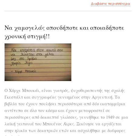
για
Διαβάστε περισσότερα
το
Γνω
τι
είν
Να χαμογελάς οπουδήποτε και οποιαδήποτε
το
deja
χρονική στιγμή!!
vu
και
για
ποι
λόγ
συμ
Ο Χόρχε Μπουκάι, είναι γιατρός, ψυχοθεραπευτής της σχολής
Γκεστάλτ και συγγραφέας γεννημένος στην Αργεντινή. Τα
βιβλία του έχουν πουλήσει περισσότερα από δύο εκατομμύρια
αντίτυπα σε όλο τον κόσμο και έχουν μεταφραστεί σε
περισσότερες από δεκαεπτά γλώσσες, γεννήθηκε το 1949 σε μια
λαϊκή γειτονιά του Μπουένος Άιρες. Ξεκίνησε να εργάζεται
στην ηλικία των δεκατριών ετών και ασχολήθηκε με διάφορες