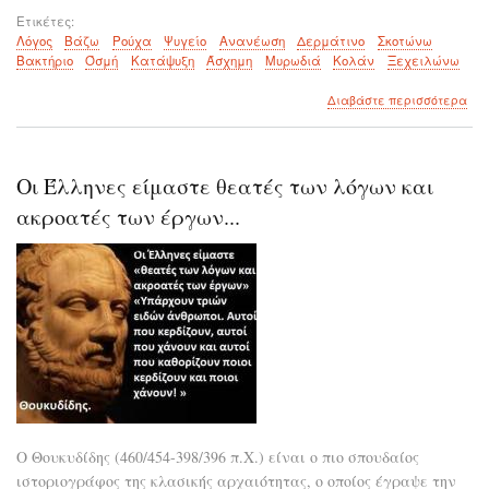
Ετικέτες
Λόγος
Βάζω
Ρούχα
Ψυγείο
Ανανέωση
Δερμάτινο
Σκοτώνω
Βακτήριο
Όσμή
Κατάψυξη
Άσχημη
Μυρωδιά
Κολάν
Ξεχειλώνω
για
Διαβάστε περισσότερα
το
Ήξ
ότι
πρέ
Οι Έλληνες είμαστε θεατές των λόγων και
να
βάζ
ακροατές των έργων...
τα
ρο
στο
ψυγ
Ο Θουκυδίδης (460/454-398/396 π.Χ.) είναι ο πιο σπουδαίος
ιστοριογράφος της κλασικής αρχαιότητας, ο οποίος έγραψε την