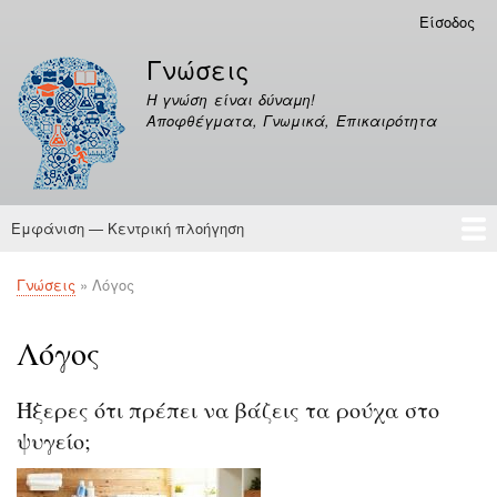
Παράκαμψη
Είσοδος
Μενού
προς
λογαριασμού
Γνώσεις
το
χρήστη
κυρίως
Η γνώση είναι δύναμη!
περιεχόμενο
Αποφθέγματα, Γνωμικά, Επικαιρότητα
Εμφάνιση — Κεντρική πλοήγηση
Κεντρική
πλοήγηση
Γνώσεις
Αποφθέγματα
Γνώσεις
Λόγος
Breadcrumb
Λόγος
Ήξερες ότι πρέπει να βάζεις τα ρούχα στο
ψυγείο;