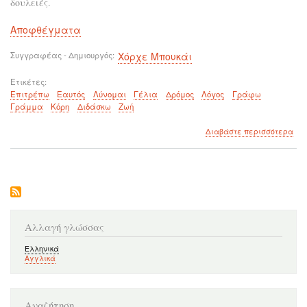
δουλειές.
Αποφθέγματα
Συγγραφέας - Δημιουργός
Χόρχε Μπουκάι
Ετικέτες
Επιτρέπω
Εαυτός
Λύνομαι
Γέλια
Δρόμος
Λόγος
Γράφω
Γράμμα
Κόρη
Διδάσκω
Ζωή
για
Διαβάστε περισσότερα
το
Να
χα
οπο
και
οπο
χρο
στι
Αλλαγή γλώσσας
Ελληνικά
Αγγλικά
Αναζήτηση