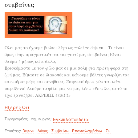
των
συμβαίνει;
λό
και
ακρ
των
έργ
Όλοι μας το έχουμε βιώσει λίγο ως πολύ το deja vu... Τι είναι
όμως στην πραγματικότητα και γιατί μας συμβαίνει; Είναι
θαύμα ή μήπως κάτι άλλο;
Βρισκόμαστε με τον φίλο μας σε μια πόλη για πρώτη φορά στη
ζωή μας. Είμαστε σε διακοπές και κάνουμε βόλτες γνωρίζοντας
καινούρια μέρη και συνήθειες. Ξαφνικά όμως γίνεται κάτι
παράξενο! Ακούμε το φίλο μας να μας λέει: «Ρε φίλε, αυτό το
έχω ξαναζήσει ΑΚΡΙΒΩΣ έτσι!!!»
Ήξερες Ότι
Συγγραφέας - Δημιουργός
Εγκυκλοπαίδεια
Ετικέτες
Deja vu
Λόγος
Συμβαίνω
Επαναλαμβάνω
Ζώ