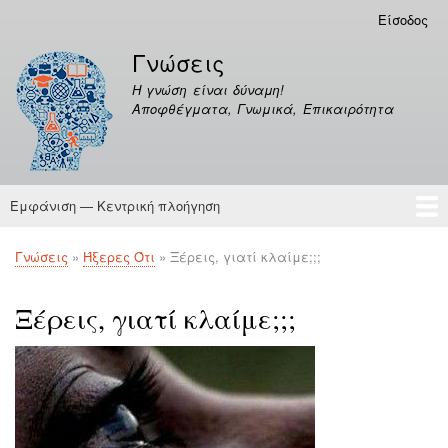
Παράκαμψη
Είσοδος
Μενού
προς
λογαριασμού
Γνώσεις
το
χρήστη
κυρίως
Η γνώση είναι δύναμη!
περιεχόμενο
Αποφθέγματα, Γνωμικά, Επικαιρότητα
Εμφάνιση — Κεντρική πλοήγηση
Κεντρική
πλοήγηση
Γνώσεις
Αποφθέγματα
Γνώσεις
Ήξερες Ότι
Ξέρεις, γιατί κλαίμε;;;
Breadcrumb
Ξέρεις, γιατί κλαίμε;;;