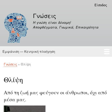
Παράκαμψη
Είσοδος
Μενού
προς
λογαριασμού
Γνώσεις
το
χρήστη
κυρίως
Η γνώση είναι δύναμη!
περιεχόμενο
Αποφθέγματα, Γνωμικά, Επικαιρότητα
Εμφάνιση — Κεντρική πλοήγηση
Κεντρική
πλοήγηση
Γνώσεις
Αποφθέγματα
Γνώσεις
Θλίψη
Breadcrumb
Θλίψη
Από τη ζωή μας φεύγουν οι άνθρωποι, όχι από
μέσα μας.