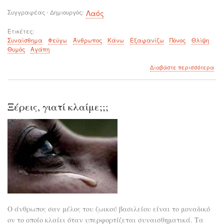
Συγγραφέας - Δημιουργός
Λαός
Ετικέτες
Συναίσθημα
Φεύγω
Άνθρωπος
Κάνω
Εξαφανίζω
Πόνος
Θλίψη
Θυμός
Αγάπη
για
Διαβάστε περισσότερα
το
Από
τη
ζωή
Ξέρεις, γιατί κλαίμε;;;
μα
φεύ
οι
άνθ
όχι
απ
μέ
μας
Ο άνθρωπος σαν μέλος του ζωικού βασιλείου είναι το μοναδικό
ον το οποίο κλαίει όταν υπερφορτίζεται συναισθηματικά. Τα