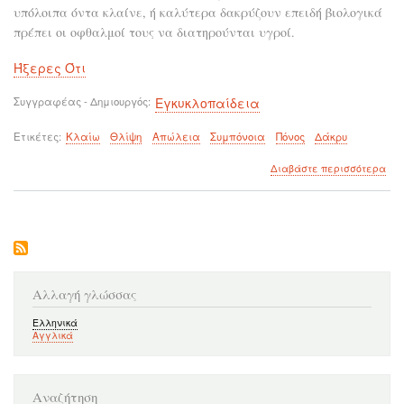
υπόλοιπα όντα κλαίνε, ή καλύτερα δακρύζουν επειδή βιολογικά
πρέπει οι οφθαλμοί τους να διατηρούνται υγροί.
Ήξερες Ότι
Συγγραφέας - Δημιουργός
Εγκυκλοπαίδεια
Ετικέτες
Κλαίω
Θλίψη
Απώλεια
Συμπόνοια
Πόνος
Δάκρυ
για
Διαβάστε περισσότερα
το
Ξέρ
για
κλα
Αλλαγή γλώσσας
Ελληνικά
Αγγλικά
Αναζήτηση