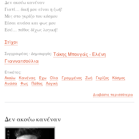
Δεν ακούω κανέναν
Γιατί… δική μου είναι η ζωή!
Μες στο γκρίζο του κόσμου
Είσαι ανάσα και φως μου
Εσύ… πάθος δίχως λογική!
Στίχοι
Συγγραφέας - Δημιουργός
Τάκης Μπουγάς - Ελένη
Γιαννατσούλια
Ετικέτες
Ακούω
Κανένας
Έχω
Όλα
Γραμμένος
Ζωή
Γκρίζος
Κόσμος
Ανάσα
Φως
Πάθος
Λογική
για
Διαβάστε περισσότερα
το
Δε
ακο
καν
Δεν ακούω κανέναν