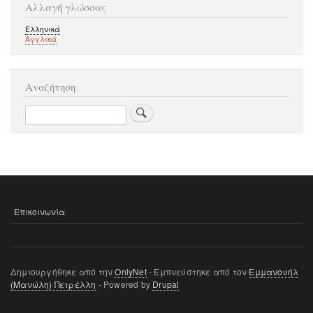
Αλλαγή γλώσσας
Ελληνικά
Αγγλικά
Αναζήτηση
Αναζήτηση
Επικοινωνία
ΜΕΝΟΎ
ΥΠΟΣΈΛΙΔΟΥ
Δημιουργήθηκε από την
OnlyNet
- Εμπνεύστηκε από τον
Εμμανουήλ
(Μανώλη) Πετρέλλη
- Powered by
Drupal