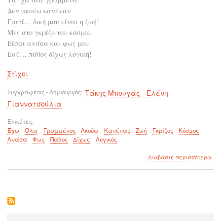
Δεν ακούω κανέναν
Γιατί… δική μου είναι η ζωή!
Μες στο γκρίζο του κόσμου
Είσαι ανάσα και φως μου
Εσύ… πάθος δίχως λογική!
Στίχοι
Συγγραφέας - Δημιουργός
Τάκης Μπουγάς - Ελένη
Γιαννατσούλια
Ετικέτες
Έχω
Όλα
Γραμμένος
Ακούω
Κανένας
Ζωή
Γκρίζος
Κόσμος
Ανάσα
Φως
Πάθος
Δίχως
Λογικός
για
Διαβάστε περισσότερα
το
Δε
ακο
καν