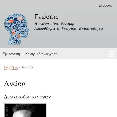
Παράκαμψη
Είσοδος
Μενού
προς
λογαριασμού
Γνώσεις
το
χρήστη
κυρίως
Η γνώση είναι δύναμη!
περιεχόμενο
Αποφθέγματα, Γνωμικά, Επικαιρότητα
Εμφάνιση — Κεντρική πλοήγηση
Κεντρική
πλοήγηση
Γνώσεις
Αποφθέγματα
Γνώσεις
Ανάσα
Breadcrumb
Ανάσα
Δεν ακούω κανέναν