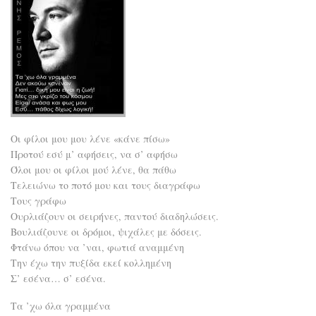
Οι φίλοι μου μου λένε «κάνε πίσω»
Προτού εσύ μ’ αφήσεις, να σ’ αφήσω
Όλοι μου οι φίλοι μού λένε, θα πάθω
Τελειώνω το ποτό μου και τους διαγράφω
Τους γράφω
Ουρλιάζουν οι σειρήνες, παντού διαδηλώσεις.
Βουλιάζουνε οι δρόμοι, ψιχάλες με δόσεις.
Φτάνω όπου να ’ναι, φωτιά αναμμένη
Την έχω την πυξίδα εκεί κολλημένη
Σ’ εσένα… σ’ εσένα.
Τα ’χω όλα γραμμένα