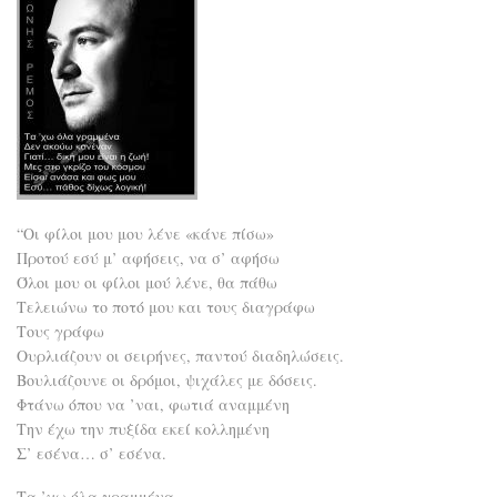
“Οι φίλοι μου μου λένε «κάνε πίσω»
Προτού εσύ μ’ αφήσεις, να σ’ αφήσω
Όλοι μου οι φίλοι μού λένε, θα πάθω
Τελειώνω το ποτό μου και τους διαγράφω
Τους γράφω
Ουρλιάζουν οι σειρήνες, παντού διαδηλώσεις.
Βουλιάζουνε οι δρόμοι, ψιχάλες με δόσεις.
Φτάνω όπου να ’ναι, φωτιά αναμμένη
Την έχω την πυξίδα εκεί κολλημένη
Σ’ εσένα… σ’ εσένα.
Τα ’χω όλα γραμμένα