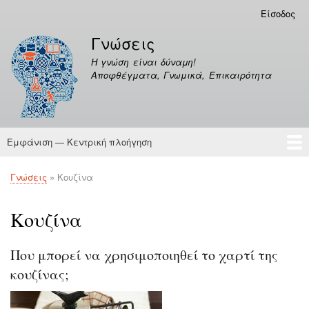
Παράκαμψη
Είσοδος
Μενού
προς
λογαριασμού
Γνώσεις
το
χρήστη
κυρίως
Η γνώση είναι δύναμη!
περιεχόμενο
Αποφθέγματα, Γνωμικά, Επικαιρότητα
Εμφάνιση — Κεντρική πλοήγηση
Κεντρική
πλοήγηση
Γνώσεις
Αποφθέγματα
Γνώσεις
Κουζίνα
Breadcrumb
Κουζίνα
Που μπορεί να χρησιμοποιηθεί το χαρτί της
κουζίνας;