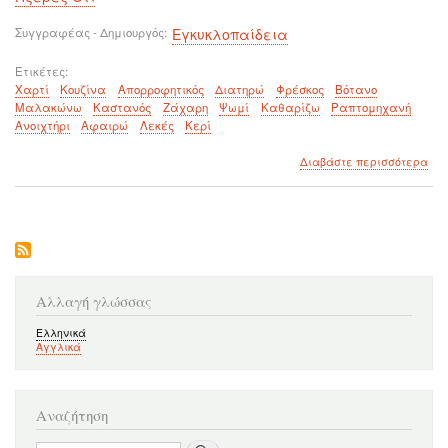
Συγγραφέας - Δημιουργός
Εγκυκλοπαίδεια
Ετικέτες
Χαρτί
Κουζίνα
Απορροφητικός
Διατηρώ
Φρέσκος
Βότανο
Μαλακώνω
Καστανός
Ζάχαρη
Ψωμί
Καθαρίζω
Ραπτομηχανή
Ανοιχτήρι
Αφαιρώ
Λεκές
Κερί
για
Διαβάστε περισσότερα
το
Που
μπο
να
χρη
το
χαρ
της
Αλλαγή γλώσσας
κου
Ελληνικά
Αγγλικά
Αναζήτηση