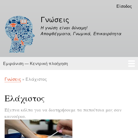
Παράκαμψη
Είσοδος
Μενού
προς
λογαριασμού
Γνώσεις
το
χρήστη
κυρίως
Η γνώση είναι δύναμη!
περιεχόμενο
Αποφθέγματα, Γνωμικά, Επικαιρότητα
Εμφάνιση — Κεντρική πλοήγηση
Κεντρική
πλοήγηση
Γνώσεις
Αποφθέγματα
Γνώσεις
Ελάχιστος
Breadcrumb
Ελάχιστος
Έξυπνα κόλπα για να διατηρήσουμε τα παπούτσια μας σαν
καινούρια.