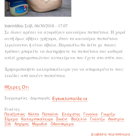
ioannidou
Σάβ, 06/30/2018 - 17:07
Σε όλους αρέσει να αγοράζουν καινούρια παπούτσια. Η χαρά
αυτή όμως σβήνει γρήγορα, όταν τα καινούρια παπούτσια
λερώνονται ή είναι άβολα. Παρακάτω θα δείτε με ποιους
τρόπους μπορείτε να διατηρήσετε τα παπούτσια σας καθαρά
απλά χρησιμοποιώντας αντικείμενα που έχετε στο σπίτι σας.
Χρησιμοποιήστε καλαμποκάλευρο για να απομακρύνετε τους
λεκέδες από σουέντ παπούτσια.
Ήξερες Ότι
Συγγραφέας - Δημιουργός
Εγκυκλοπαίδεια
Ετικέτες
Πανέξυπνος
Κόλπο
Παπούτσι
Ελάχιστος
Γυναίκα
Γνωρίζω
Σήμερα
Καλαμποκάλευρο
Σουέντ
Βαζελίνι
Γυαλίζω
Λουστρίνι
Ξίδι
Ασχημος
Μυρωδιά
Οδοντόκρεμα
για
Διαβάστε περισσότερα