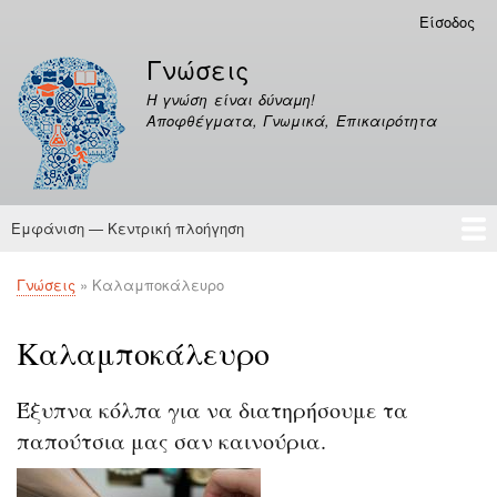
Παράκαμψη
Είσοδος
Μενού
προς
λογαριασμού
Γνώσεις
το
χρήστη
κυρίως
Η γνώση είναι δύναμη!
περιεχόμενο
Αποφθέγματα, Γνωμικά, Επικαιρότητα
Εμφάνιση — Κεντρική πλοήγηση
Κεντρική
πλοήγηση
Γνώσεις
Αποφθέγματα
Γνώσεις
Καλαμποκάλευρο
Breadcrumb
Καλαμποκάλευρο
Έξυπνα κόλπα για να διατηρήσουμε τα
παπούτσια μας σαν καινούρια.