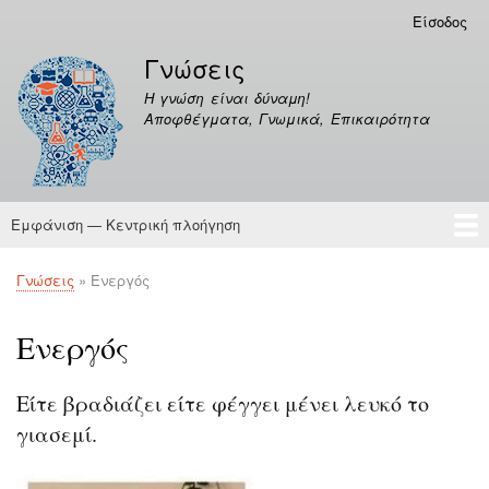
Παράκαμψη
Είσοδος
Μενού
προς
λογαριασμού
Γνώσεις
το
χρήστη
κυρίως
Η γνώση είναι δύναμη!
περιεχόμενο
Αποφθέγματα, Γνωμικά, Επικαιρότητα
Εμφάνιση — Κεντρική πλοήγηση
Κεντρική
πλοήγηση
Γνώσεις
Αποφθέγματα
Γνώσεις
Ενεργός
Breadcrumb
Ενεργός
Είτε βραδιάζει είτε φέγγει μένει λευκό το
γιασεμί.