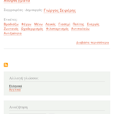
Αποφθέγματα
Συγγραφέας - Δημιουργός
Γιώργος Σεφέρης
Ετικέτες
Βραδιάζω
Φέγγω
Μένω
Λευκός
Γιασεμί
Πολίτης
Ενεργός
Ζωντανός
Ωχαδερφισμός
Φιλοπαρτισμός
Αντιπαλεύω
Αντιξοότητα
για
Διαβάστε περισσότερα
το
Είτ
βρα
είτ
φέ
μέν
λευ
το
Αλλαγή γλώσσας
για
Ελληνικά
Αγγλικά
Αναζήτηση