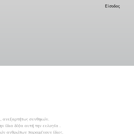
Είσοδος
 , ανεξαρτήτως συνθηκών.
την ίδια δίψα αυτή την ευλογία .
 τών ανθρώπων παραμένουν ίδιες.