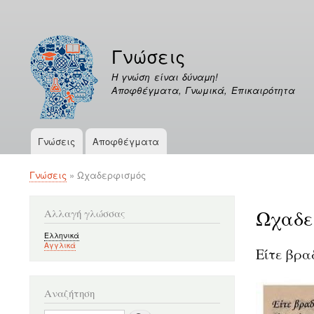
Μενού
λογαριασμού
Γνώσεις
χρήστη
Η γνώση είναι δύναμη!
Αποφθέγματα, Γνωμικά, Επικαιρότητα
Γνώσεις
Αποφθέγματα
Κεντρική
πλοήγηση
Γνώσεις
Ωχαδερφισμός
Breadcrumb
Ωχαδε
Αλλαγή γλώσσας
Ελληνικά
Αγγλικά
Είτε βραδ
Αναζήτηση