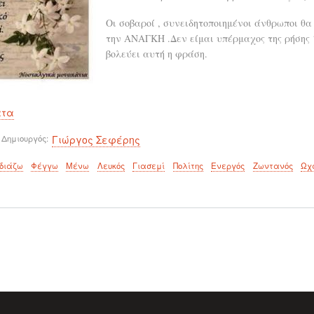
Οι σοβαροί , συνειδητοποιημένοι άνθρωποι θα
την ΑΝΑΓΚΗ .Δεν είμαι υπέρμαχος της ρήσης ‘’
βολεύει αυτή η φράση.
ατα
 Δημιουργός
Γιώργος Σεφέρης
διάζω
Φέγγω
Μένω
Λευκός
Γιασεμί
Πολίτης
Ενεργός
Ζωντανός
Ωχ