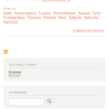
Ετικέτες
Χρήση
Αλουμινόχαρτο
Γνωρίζω
Απαλλάσσομαι
Κρύωμα
Γρίπη
Ανακουφίζομαι
Έγκαυμα
Κούραση
Πόνος
Άρθρωση
Αρθρίτιδα
Ισχιαλγία
για
Διαβάστε περισσότερα
το
Μπο
να
χρη
το
αλο
για
λόγ
Αλλαγή γλώσσας
που
δεν
Ελληνικά
Αγγλικά
γνω
πρι
Αναζήτηση
Αναζήτηση