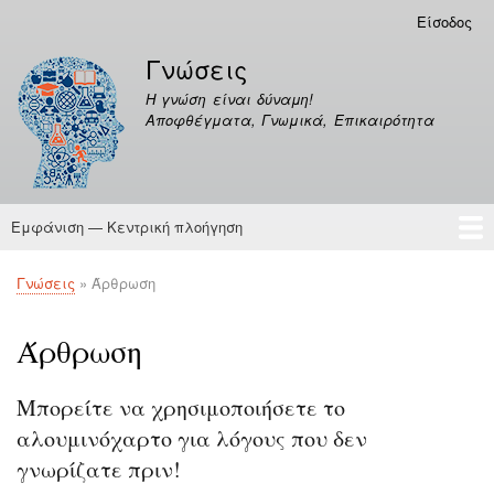
Παράκαμψη
Είσοδος
Μενού
προς
λογαριασμού
Γνώσεις
το
χρήστη
κυρίως
Η γνώση είναι δύναμη!
περιεχόμενο
Αποφθέγματα, Γνωμικά, Επικαιρότητα
Εμφάνιση — Κεντρική πλοήγηση
Κεντρική
πλοήγηση
Γνώσεις
Αποφθέγματα
Γνώσεις
Άρθρωση
Breadcrumb
Άρθρωση
Μπορείτε να χρησιμοποιήσετε το
αλουμινόχαρτο για λόγους που δεν
γνωρίζατε πριν!