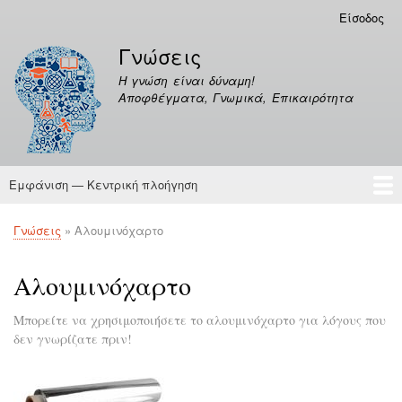
Παράκαμψη
Είσοδος
Μενού
προς
λογαριασμού
Γνώσεις
το
χρήστη
κυρίως
Η γνώση είναι δύναμη!
περιεχόμενο
Αποφθέγματα, Γνωμικά, Επικαιρότητα
Εμφάνιση — Κεντρική πλοήγηση
Κεντρική
πλοήγηση
Γνώσεις
Αποφθέγματα
Γνώσεις
Αλουμινόχαρτο
Breadcrumb
Αλουμινόχαρτο
Μπορείτε να χρησιμοποιήσετε το αλουμινόχαρτο για λόγους που
δεν γνωρίζατε πριν!