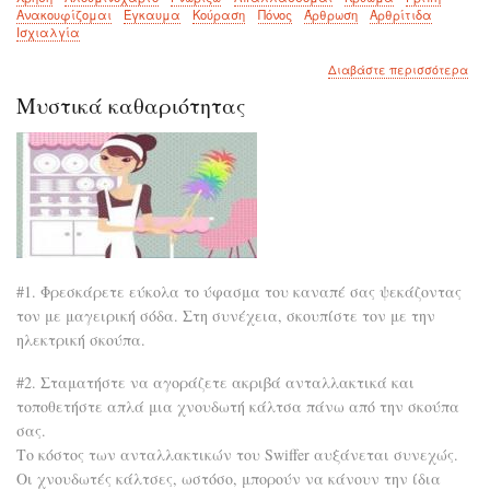
Ανακουφίζομαι
Έγκαυμα
Κούραση
Πόνος
Άρθρωση
Αρθρίτιδα
Ισχιαλγία
για
Διαβάστε περισσότερα
το
Μυστικά καθαριότητας
Μπο
να
χρη
το
αλο
για
λόγ
που
δεν
γνω
πρι
#1. Φρεσκάρετε εύκολα το ύφασμα του καναπέ σας ψεκάζοντας
τον με μαγειρική σόδα. Στη συνέχεια, σκουπίστε τον με την
ηλεκτρική σκούπα.
#2. Σταματήστε να αγοράζετε ακριβά ανταλλακτικά και
τοποθετήστε απλά μια χνουδωτή κάλτσα πάνω από την σκούπα
σας.
Το κόστος των ανταλλακτικών του Swiffer αυξάνεται συνεχώς.
Οι χνουδωτές κάλτσες, ωστόσο, μπορούν να κάνουν την ίδια