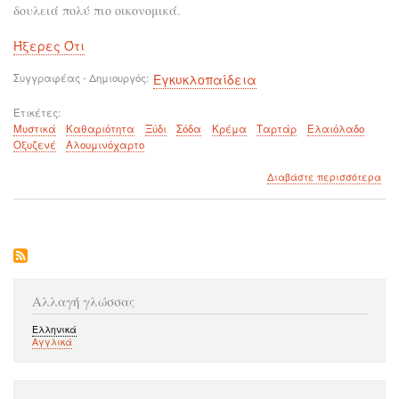
δουλειά πολύ πιο οικονομικά.
Ήξερες Ότι
Συγγραφέας - Δημιουργός
Εγκυκλοπαίδεια
Ετικέτες
Μυστικά
Καθαριότητα
Ξύδι
Σόδα
Κρέμα
Ταρτάρ
Ελαιόλαδο
Οξυζενέ
Αλουμινόχαρτο
για
Διαβάστε περισσότερα
το
Μυσ
καθ
Αλλαγή γλώσσας
Ελληνικά
Αγγλικά