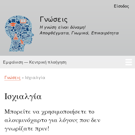
Παράκαμψη
Είσοδος
Μενού
προς
λογαριασμού
Γνώσεις
το
χρήστη
κυρίως
Η γνώση είναι δύναμη!
περιεχόμενο
Αποφθέγματα, Γνωμικά, Επικαιρότητα
Εμφάνιση — Κεντρική πλοήγηση
Κεντρική
πλοήγηση
Γνώσεις
Αποφθέγματα
Γνώσεις
Ισχιαλγία
Breadcrumb
Ισχιαλγία
Μπορείτε να χρησιμοποιήσετε το
αλουμινόχαρτο για λόγους που δεν
γνωρίζατε πριν!