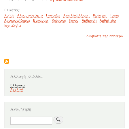
Ετικέτες
Χρήση
Αλουμινόχαρτο
Γνωρίζω
Απαλλάσσομαι
Κρύωμα
Γρίπη
Ανακουφίζομαι
Έγκαυμα
Κούραση
Πόνος
Άρθρωση
Αρθρίτιδα
Ισχιαλγία
για
Διαβάστε περισσότερα
το
Μπο
να
χρη
το
αλο
για
λόγ
Αλλαγή γλώσσας
που
δεν
Ελληνικά
Αγγλικά
γνω
πρι
Αναζήτηση
Αναζήτηση