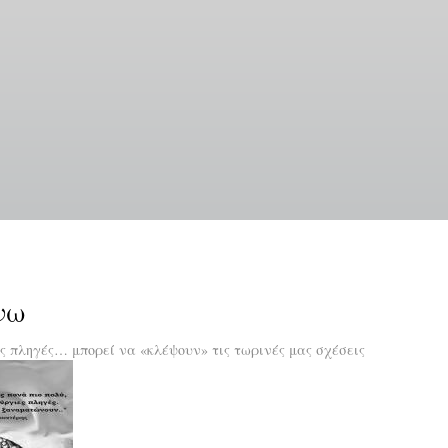
Παράκαμψη
προς
το
κυρίως
περιεχόμενο
νω
ς πληγές… μπορεί να «κλέψουν» τις τωρινές μας σχέσεις