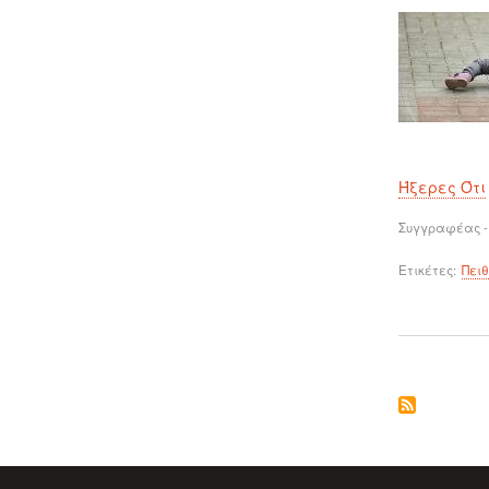
Ήξερες Ότι
Συγγραφέας -
Ετικέτες
Πει