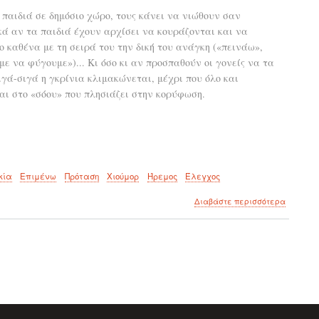
μας
 παιδιά σε δημόσιο χώρο, τους κάνει να νιώθουν σαν
πληγές
ά αν τα παιδιά έχουν αρχίσει να κουράζονται και να
μπορεί
ο καθένα με τη σειρά του την δική του ανάγκη («πεινάω»,
να
«κλέψου
ε να φύγουμε»)... Κι όσο κι αν προσπαθούν οι γονείς να τα
τις
γά-σιγά η γκρίνια κλιμακώνεται, μέχρι που όλο και
τωρινές
μας
ι στο «σόου» που πλησιάζει στην κορύφωση.
σχέσεις
κία
Επιμένω
Πρόταση
Χιούμορ
Ήρεμος
Έλεγχος
για
Διαβάστε περισσότερα
το
Πώς
να
πειθαρχ
το
παιδί
όταν
βρίσκεσ
σε