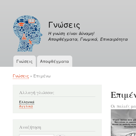
Μενού
λογαριασμού
Γνώσεις
χρήστη
Η γνώση είναι δύναμη!
Αποφθέγματα, Γνωμικά, Επικαιρότητα
Γνώσεις
Αποφθέγματα
Κεντρική
πλοήγηση
Γνώσεις
Επιμένω
Breadcrumb
Επιμέ
Αλλαγή γλώσσας
Ελληνικά
Οι παλιές μα
Αγγλικά
Αναζήτηση