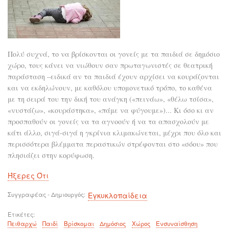
Πολύ συχνά, το να βρίσκονται οι γονείς με τα παιδιά σε δημόσιο
χώρο, τους κάνει να νιώθουν σαν πρωταγωνιστές σε θεατρική
παράσταση –ειδικά αν τα παιδιά έχουν αρχίσει να κουράζονται
και να εκδηλώνουν, με καθόλου υπομονετικό τρόπο, το καθένα
με τη σειρά του την δική του ανάγκη («πεινάω», «θέλω τσίσα»,
«νυστάζω», «κουράστηκα», «πάμε να φύγουμε»)... Κι όσο κι αν
προσπαθούν οι γονείς να τα αγνοούν ή να τα απασχολούν με
κάτι άλλο, σιγά-σιγά η γκρίνια κλιμακώνεται, μέχρι που όλο και
περισσότερα βλέμματα περαστικών στρέφονται στο «σόου» που
πλησιάζει στην κορύφωση.
Ήξερες Ότι
Συγγραφέας - Δημιουργός
Εγκυκλοπαίδεια
Ετικέτες
Πειθαρχώ
Παιδί
Βρίσκομαι
Δημόσιος
Χώρος
Ενσυναίσθηση