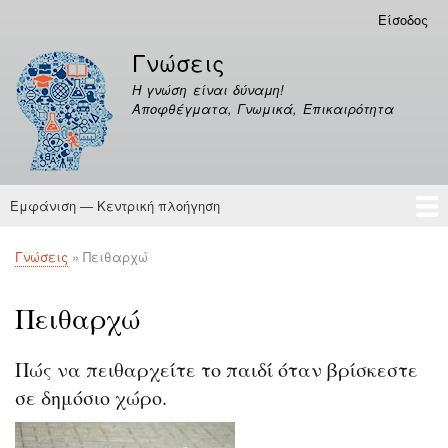
Παράκαμψη
Είσοδος
Μενού
προς
λογαριασμού
Γνώσεις
το
χρήστη
κυρίως
Η γνώση είναι δύναμη!
περιεχόμενο
Αποφθέγματα, Γνωμικά, Επικαιρότητα
Εμφάνιση — Κεντρική πλοήγηση
Κεντρική
πλοήγηση
Γνώσεις
Αποφθέγματα
Γνώσεις
Πειθαρχώ
Breadcrumb
Πειθαρχώ
Πώς να πειθαρχείτε το παιδί όταν βρίσκεστε
σε δημόσιο χώρο.