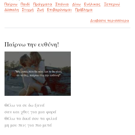
Παίρνω
Παιδί
Πράγματα
Σπάνια
Δίνω
Ενήλικας
Ξεπερνώ
Δύσκολη
Στιγμή
Ζωή
Επιβαρύνομαι
Πρόβλημα
για
Διαβάστε περισσότερα
το
Τα
παι
μα
Παίρνω την ευθύνη!
βιώ
μα
ακο
για
πάν
Θέλω να σε δω ξανά
σαν και χθες για μια φορά
Θέλω τα δικά σου τα φιλιά
μη μου πεις για πιο μετά