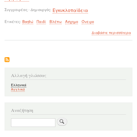
Συγγραφέας - Δημιουργός
Εγκυκλοπαίδεια
Ετικέτες
Βοηθώ
Παιδί
Βλέπω
Άσχημο
Όνειρο
για
Διαβάστε περισσότερα
το
Πω
να
βοη
το
παι
μα
ότα
Αλλαγή γλώσσας
βλέ
άσ
Ελληνικά
Αγγλικά
όνε
Αναζήτηση
Αναζήτηση