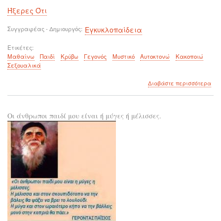
Ήξερες Ότι
Συγγραφέας - Δημιουργός
Εγκυκλοπαίδεια
Ετικέτες
Μαθαίνω
Παιδί
Κρύβω
Γεγονός
Μυστικό
Αυτοκτονώ
Κακοποιώ
Σεξουαλικά
για
Διαβάστε περισσότερα
το
Πώ
να
Οι άνθρωποι παιδί μου είναι ή μύγες ή μέλισσες.
μάθ
στα
παι
να
μην
σα
κρύ
αυτ
που
του
συμ