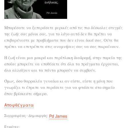
χώρ
Μπορέσατε να ξεπεράσετε μερικές από τις πιο δύσκολες στιγμές
της ζωής σας μόνοι σας, για το λόγο αυτό δεν θα πρέπει να
επιβαρύνεστε με προβλήματα που δεν είναι δικά σας. Ούτε θα
πρέπει να επιτρέπετε στις αναμνήσεις σας να σας πικραίνουν.
Η ζωή είναι μια μακρά και περίπλοκη διαδρομή, στην πορεία της
οποίας μπορείτε να υποθέσετε ότι όλα τα πράγματα έρχονται,
όλα αλλάζουν και τα πάντα μπορούν να συμβούν.
Όμως, όσο θαρραλέα γυναίκα κι αν είστε, είστε η μόνη που
γνωρίζει τι έπρεπε να περάσετε για να φτάσετε στο σημείο
όπου βρίσκεστε σήμερα.
Αποφθέγματα
Συγγραφέας - Δημιουργός
Pd James
Ετικέτες