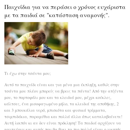
το
Παιχνίδια για να περάσει ο χρόνος ευχάριστα
Οι
άνθ
με τα παιδιά σε "κατάσταση αναμονής".
παι
μου
είν
ή
μύγ
ή
μέλ
Τι έχω στην τσάντα μου;
Αυτό το παιχνίδι είναι και για μένα μια έκπληξη, καθώς στην
τσάντα μου πλέον μπορείς να βρεις τα πάντα! Από την ατζέντα
μου, το πορτοφόλι μου και τα κλειδιά μου, μέχρι κούκλες,
κάλτσες, ένα μισοφαγωμένο μήλο, τα κλειδιά της αποθήκης, 2
και 3 μπουκάλια νερό, μπισκότα και φυσικά τρίμματα,
τσιμπιδάκια, παραμύθια και πολλά άλλα όπως καταλαβαίνετε!
Αυτή λοιπόν κι αν δεν είναι πρόκληση! Τα παιδιά αρχίζουν να
μαντεύουν και αυτός που θα βρει τα πιο πολλά είναι ο νικητής.