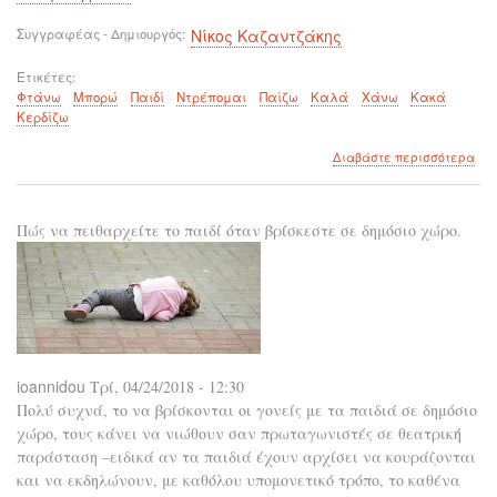
Συγγραφέας - Δημιουργός
Νίκος Καζαντζάκης
Ετικέτες
Φτάνω
Μπορώ
Παιδί
Ντρέπομαι
Παίζω
Καλά
Χάνω
Κακά
Κερδίζω
για
Διαβάστε περισσότερα
το
Φτ
όπο
Πώς να πειθαρχείτε το παιδί όταν βρίσκεστε σε δημόσιο χώρο.
δεν
μπο
ioannidou
Τρί, 04/24/2018 - 12:30
Πολύ συχνά, το να βρίσκονται οι γονείς με τα παιδιά σε δημόσιο
χώρο, τους κάνει να νιώθουν σαν πρωταγωνιστές σε θεατρική
παράσταση –ειδικά αν τα παιδιά έχουν αρχίσει να κουράζονται
και να εκδηλώνουν, με καθόλου υπομονετικό τρόπο, το καθένα