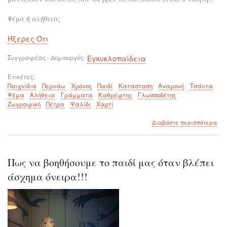
Ψέμα ή αλήθεια;
Ήξερες Ότι
Συγγραφέας - Δημιουργός
Εγκυκλοπαίδεια
Ετικέτες
Παιχνίδια
Περνάω
Χρόνος
Παιδί
Κατάσταση
Αναμονή
Τσάντα
Ψέμα
Αλήθεια
Γράμματα
Καθρέφτης
Γλωσσοδέτης
Ζωγραφική
Πέτρα
Ψαλίδι
Χαρτί
για
Διαβάστε περισσότερα
το
Παι
για
να
Πως να βοηθήσουμε το παιδί μας όταν βλέπει
περ
ο
άσχημα όνειρα!!!
χρό
ευχ
με
τα
παι
σε