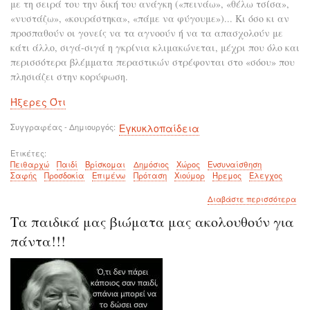
με τη σειρά του την δική του ανάγκη («πεινάω», «θέλω τσίσα»,
«νυστάζω», «κουράστηκα», «πάμε να φύγουμε»)... Κι όσο κι αν
προσπαθούν οι γονείς να τα αγνοούν ή να τα απασχολούν με
κάτι άλλο, σιγά-σιγά η γκρίνια κλιμακώνεται, μέχρι που όλο και
περισσότερα βλέμματα περαστικών στρέφονται στο «σόου» που
πλησιάζει στην κορύφωση.
Ήξερες Ότι
Συγγραφέας - Δημιουργός
Εγκυκλοπαίδεια
Ετικέτες
Πειθαρχώ
Παιδί
Βρίσκομαι
Δημόσιος
Χώρος
Ενσυναίσθηση
Σαφής
Προσδοκία
Επιμένω
Πρόταση
Χιούμορ
Ήρεμος
Έλεγχος
για
Διαβάστε περισσότερα
το
Τα παιδικά μας βιώματα μας ακολουθούν για
Πώ
να
πάντα!!!
πει
το
παι
ότα
βρί
σε
δημ