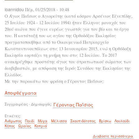
ioannidou
Πέμ, 01/25/2018 - 10:48
Ο Άγιος Παΐσιος o Αγιορείτης (κατά κόσμον Αρσένιος Εζνεπίδης,
25 Ιουλίου 1924 - 12 Ιουλίου 1994) ήταν Έλληνας μοναχός του
20ού αιώνα που έγινε ευρέως γνωστός για τον βίο και το έργο
του. Η κατάταξή του ως αγίου της Ορθοδόξου Εκκλησίας
πραγματοποιήθηκε από το Οικουμενικό Πατριαρχείο
Κωνσταντινουπόλεως στις 13 Ιανουαρίου 2015, ενώ η Ορθόδοξη
Εκκλησία εορτάζει τη μνήμη του στις 12 Ιουλίου. Το 2017
ανακηρύχθηκε προστάτης άγιος του στρατιωτικού σώματος των
διαβιβαστών, με απόφαση της Ιεράς Συνόδου της Εκκλησίας της
Ελλάδος.
Με την παρακάτω του φράση ο Γέροντας Παΐσιος:
Αποφθέγματα
Συγγραφέας - Δημιουργός
Γέροντας Παΐσιος
Ετικέτες
Άνθρωπος
Παιδί
Μύγα
Μέλισσα
Σκουπιδότοπος
Βρίσκω
Λουλούδι
Κήπος
Ωραίος
Κοπριά
για
Διαβάστε περισσότερα