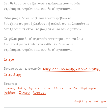
δεν θέλουν να σε ξαναδώ ντρέπομαι που το λέω
ντρέπομαι, ντρέπομαι, που δε σ' αγαπουν..
Όσοι μας είδανε μαζί τον έρωτα φοβούνται
δεν ξέρω αν μας ζηλεύουνε ή απλώς αν με λυπούνται
δεν ξέρουν τι είναι το μαζί γι αυτό δεν αγαπούν..
Οι φίλοι μου δε σ' αγαπούν ντρέπομαι που το λέω
ένα πρωί με γέλασες και κάθε βράδυ κλαίω
ντρέπομαι, ντρέπομαι, που δε σ' αγαπουν..
Στίχοι
Συγγραφέας - Δημιουργός
Αθερίδης Θοδωρής - Κραουνάκης
Σταμάτης
Ετικέτες
Έρωτας
Φίλος
Αγαπώ
Πιάνω
Κλαίω
Ξαναδώ
Ντρέπομαι
Φοβάμαι
Ζηλεύω
Λυπάμαι
για
Διαβάστε περισσότερα
το
Από