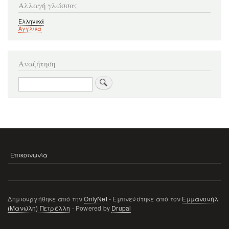
Αλλαγή γλώσσας
Ελληνικά
Αγγλικά
Αναζήτηση
Αναζήτηση
Επικοινωνία
ΜΕΝΟΎ
ΥΠΟΣΈΛΙΔΟΥ
Δημιουργήθηκε από την
OnlyNet
- Εμπνεύστηκε από τον
Εμμανουήλ
(Μανώλη) Πετρέλλη
- Powered by
Drupal