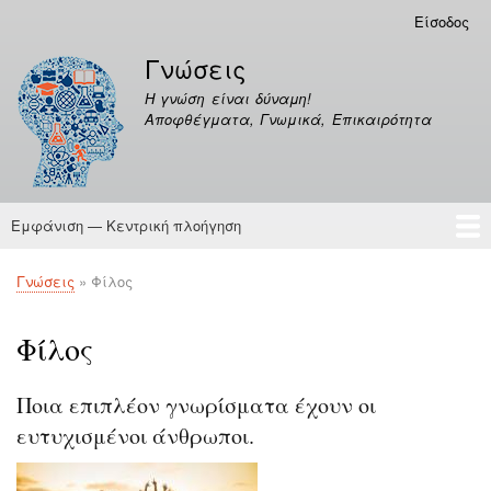
Παράκαμψη
Είσοδος
Μενού
προς
λογαριασμού
Γνώσεις
το
χρήστη
κυρίως
Η γνώση είναι δύναμη!
περιεχόμενο
Αποφθέγματα, Γνωμικά, Επικαιρότητα
Εμφάνιση — Κεντρική πλοήγηση
Κεντρική
πλοήγηση
Γνώσεις
Αποφθέγματα
Γνώσεις
Φίλος
Breadcrumb
Φίλος
Ποια επιπλέον γνωρίσματα έχουν οι
ευτυχισμένοι άνθρωποι.