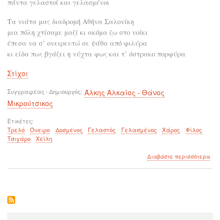
πάντα γελαστοί και γελασμένοι
Τα νιάτα μας διαδρομή Αθήνα Σαλονίκη
μια πόλη χτίσαμε μαζί κι ακόμα ζω στο νοίκι
έπεσα να σ’ ονειρευτώ σε ψάθα από φιλύρα
κι είδα πως βγάζει η νύχτα φως και τ’ όστρακο πορφύρα
Στίχοι
Συγγραφέας - Δημιουργός
Άλκης Αλκαίος - Θάνος
Μικρούτσικος
Ετικέτες
Τρελό
Όνειρο
Δοσμένος
Γελαστός
Γελασμένος
Χάρος
Φίλος
Τσιγάρο
Χείλη
για
Διαβάστε περισσότερα
το
Πά
γελ