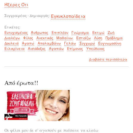
Ήξερες Ότι
Συγγραφέας - Δημιουργός
Εγκυκλοπαίδεια
Ετικέτες
Ευτυχισμένος
Άνθρωπος
Επιπλέον
Γνώρισμα
Εκτιμώ
Ζωή
Διαλέγω
Φίλος
Ανεκτικός
Μαθαίνω
Εστιάζω
Λύση
Πρόβλημα
Δουλειά
Αγαπώ
Απολαμβάνω
Γελάω
Συγχωρώ
Ευγνωμοσύνη
Ειλικρίνεια
Αισιόδοξος
Αγαπάω
Επίμονος
Υπεύθυνος
για
Διαβάστε περισσότερα
το
Ποι
επι
γνω
Από έρωτα!!
έχο
οι
ευτ
άνθ
Οι φίλοι μου δε σ' αγαπούν με πιάσανε να κλαίω