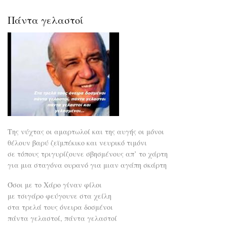
έρω
Πάντα γελαστοί
Της νύχτας οι αμαρτωλοί και της αυγής οι μόνοι
θέλουν βαρύ ζεϊμπέκικο και νευρικό τιμόνι
σε τόπους τριγυρίζουνε σβησμένους απ’ το χάρτη
για μια σταγόνα ουρανό για μιαν αγάπη σκάρτη
Όσοι με το Χάρο γίναν φίλοι
με τσιγάρο φεύγουνε στα χείλη
στα τρελά τους όνειρα δοσμένοι
πάντα γελαστοί, πάντα γελαστοί