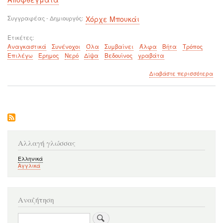
Συγγραφέας - Δημιουργός
Χόρχε Μπουκάι
Ετικέτες
Αναγκαστικά
Συνένοχοι
Όλα
Συμβαίνει
Άλφα
Βήτα
Τρόπος
Επιλέγω
Έρημος
Νερό
Δίψα
Βεδουίνος
γραβάτα
για
Διαβάστε περισσότερα
το
Επι
για
μέ
κι
ας
πλ
το
Αλλαγή γλώσσας
τίμ
Ελληνικά
Αγγλικά
Αναζήτηση
Αναζήτηση