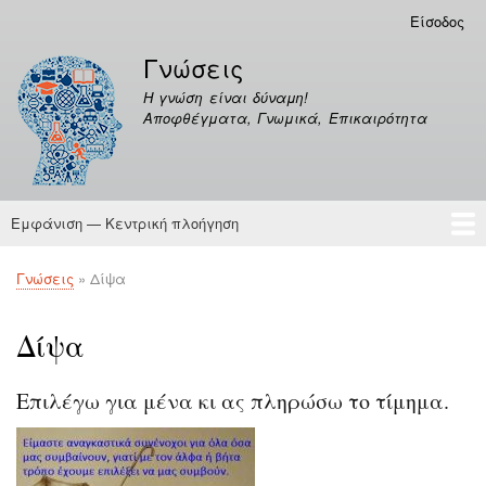
Παράκαμψη
Είσοδος
Μενού
προς
λογαριασμού
Γνώσεις
το
χρήστη
κυρίως
Η γνώση είναι δύναμη!
περιεχόμενο
Αποφθέγματα, Γνωμικά, Επικαιρότητα
Εμφάνιση — Κεντρική πλοήγηση
Κεντρική
πλοήγηση
Γνώσεις
Αποφθέγματα
Γνώσεις
Δίψα
Breadcrumb
Δίψα
Επιλέγω για μένα κι ας πληρώσω το τίμημα.