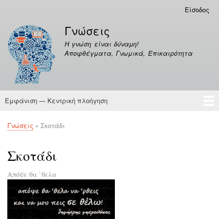
Παράκαμψη
Είσοδος
Μενού
προς
λογαριασμού
Γνώσεις
το
χρήστη
κυρίως
Η γνώση είναι δύναμη!
περιεχόμενο
Αποφθέγματα, Γνωμικά, Επικαιρότητα
Εμφάνιση — Κεντρική πλοήγηση
Κεντρική
πλοήγηση
Γνώσεις
Αποφθέγματα
Γνώσεις
Σκοτάδι
Breadcrumb
Σκοτάδι
Απόψε θα `θελα