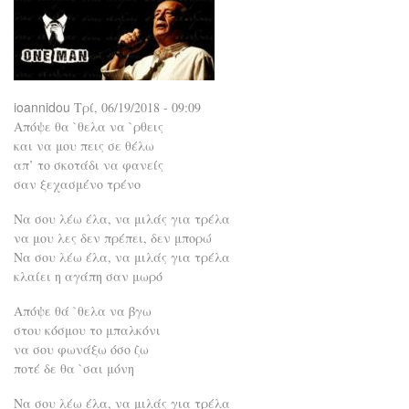
ioannidou
Τρί, 06/19/2018 - 09:09
Απόψε θα `θελα να `ρθεις
και να μου πεις σε θέλω
απ’ το σκοτάδι να φανείς
σαν ξεχασμένο τρένο
Να σου λέω έλα, να μιλάς για τρέλα
να μου λες δεν πρέπει, δεν μπορώ
Να σου λέω έλα, να μιλάς για τρέλα
κλαίει η αγάπη σαν μωρό
Απόψε θά `θελα να βγω
στου κόσμου το μπαλκόνι
να σου φωνάξω όσο ζω
ποτέ δε θα `σαι μόνη
Να σου λέω έλα, να μιλάς για τρέλα