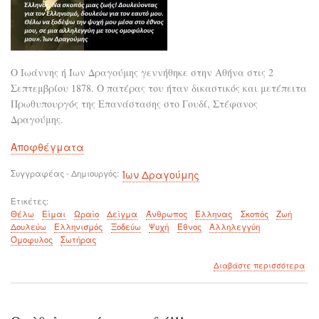
ότι
έχε
Ο Ιωάννης ή Ίων Δραγούμης γεννήθηκε στην Αθήνα στις 2
Σεπτεμβρίου 1878. Ο πατέρας του ήταν δικαστικός και μετέπειτα
Πρωθυπουργός της Επανάστασης στο Γουδί, Στέφανος
Δραγούμης.
Αποφθέγματα
Συγγραφέας - Δημιουργός
Ίων Δραγούμης
Ετικέτες
Θέλω
Είμαι
Ωραίο
Δείγμα
Άνθρωπος
Έλληνας
Σκοπός
Ζωή
Δουλεύω
Ελληνισμός
Ξοδεύω
Ψυχή
Έθνος
Αλληλεγγύη
Όμοφυλος
Σωτήρας
για
Διαβάστε περισσότερα
το
Θέ
να
είμ