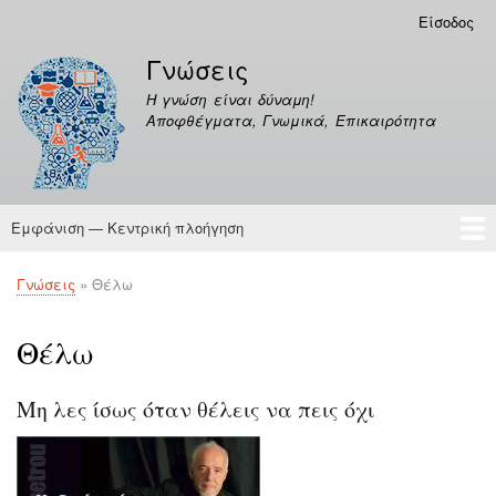
Παράκαμψη
Είσοδος
Μενού
προς
λογαριασμού
Γνώσεις
το
χρήστη
κυρίως
Η γνώση είναι δύναμη!
περιεχόμενο
Αποφθέγματα, Γνωμικά, Επικαιρότητα
Εμφάνιση — Κεντρική πλοήγηση
Κεντρική
πλοήγηση
Γνώσεις
Αποφθέγματα
Γνώσεις
Θέλω
Breadcrumb
Θέλω
Μη λες ίσως όταν θέλεις να πεις όχι