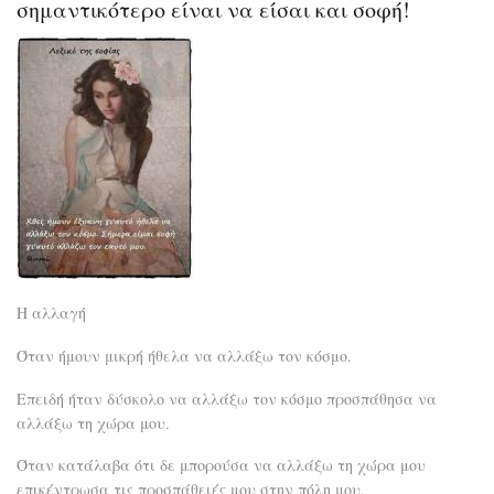
και
σημαντικότερο είναι να είσαι και σοφή!
τρό
για
να
αντ
στο
χρό
Η αλλαγή
Όταν ήμουν μικρή ήθελα να αλλάξω τον κόσμο.
Επειδή ήταν δύσκολο να αλλάξω τον κόσμο προσπάθησα να
αλλάξω τη χώρα μου.
Όταν κατάλαβα ότι δε μπορούσα να αλλάξω τη χώρα μου
επικέντρωσα τις προσπάθειές μου στην πόλη μου.