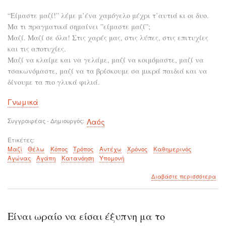
“Είμαστε μαζί!” λέμε μ’ένα χαμόγελο μέχρι τ’αυτιά κι οι δυο.
Μα τι πραγματικά σημαίνει ”είμαστε μαζί”;
Μαζί. Μαζί σε όλα! Στις χαρές μας, στις λύπες, στις επιτυχίες
και τις αποτυχίες.
Μαζί να κλαίμε και να γελάμε, μαζί να κοιμόμαστε, μαζί να
τσακωνόμαστε, μαζί να τα βρίσκουμε σα μικρά παιδιά και να
δίνουμε τα πιο γλυκά φιλιά.
Γνωμικά
Συγγραφέας - Δημιουργός
Λαός
Ετικέτες
Μαζί
Θέλω
Κόπος
Τρόπος
Αντέχω
Χρόνος
Καθημερινός
Αγώνας
Αγάπη
Κατανόηση
Υπομονή
για
Διαβάστε περισσότερα
το
Το
"μα
θέλ
Είναι ωραίο να είσαι έξυπνη μα το
κόπ