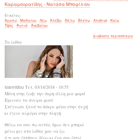
Καραμουρατίδης - Νατάσα Μποφίλιου
Ετικέτες
Αγαπώ
Μαθαίνω
Λέω
Κλέβω
Θέλω
Βλέπω
Αληθινό
Καίω
Ύψος
Φωτιά
Ανεβαίνω
για
Διαβάστε περισσότερα
το
Το λάθος
Εν
λευ
ioannidou
Τετ, 03/14/2018 - 10:55
Μόνη στης ζωής την άκρη άλλη μια φορά
Έμειναν τα όνειρα μισά
Στέγνωσε ξανά το δάκρυ μέσα στην ψυχή
κι έγινε αλμύρα στην πληγή.
Θέλω να σου πω αντίο, όμως δεν μπορώ
μένω μες στο λάθος μου να ζω
ό,τι μου ζητήσεις δίνω κι ένα σου ζητώ