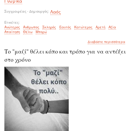
Γνωμικά
Συγγραφέας - Δημιουργός
Λαός
Ετικέτες
Ανώτερος
Άνθρωπος
Σκληρός
Εαυτός
Κατώτερος
Αρετή
Αξία
Απαίτηση
Θέλω
Μπορώ
για
Διαβάστε περισσότερα
το
Το "μαζί" θέλει κόπο και τρόπο για να αντέξει
Ο
ανώ
στο χρόνο
άνθ
είν
σκλ
με
τον
εαυ
του
και
ο
κατ
με
του
άλ