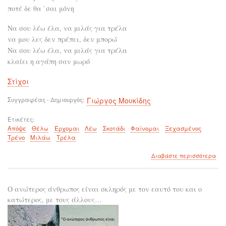
ποτέ δε θα `σαι μόνη
Να σου λέω έλα, να μιλάς για τρέλα
να μου λες δεν πρέπει, δεν μπορώ
Να σου λέω έλα, να μιλάς για τρέλα
κλαίει η αγάπη σαν μωρό
Στίχοι
Συγγραφέας - Δημιουργός
Γιώργος Μουκίδης
Ετικέτες
Απόψε
Θέλω
Έρχομαι
Λέω
Σκοτάδι
Φαίνομαι
Ξεχασμένος
Τρένο
Μιλάω
Τρέλα
για
Διαβάστε περισσότερα
το
Απ
θα
Ο ανώτερος άνθρωπος είναι σκληρός με τον εαυτό του και ο
`θε
κατώτερος, με τους άλλους…