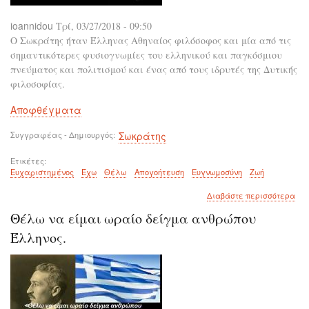
και
σοφ
ioannidou
Τρί, 03/27/2018 - 09:50
O Σωκράτης ήταν Έλληνας Αθηναίος φιλόσοφος και μία από τις
σημαντικότερες φυσιογνωμίες του ελληνικού και παγκόσμιου
πνεύματος και πολιτισμού και ένας από τους ιδρυτές της Δυτικής
φιλοσοφίας.
Αποφθέγματα
Συγγραφέας - Δημιουργός
Σωκράτης
Ετικέτες
Ευχαριστημένος
Έχω
Θέλω
Απογοήτευση
Ευγνωμοσύνη
Ζωή
για
Διαβάστε περισσότερα
το
Θέλω να είμαι ωραίο δείγμα ανθρώπου
Στη
ζωή
Έλληνος.
σου
πρέ
πά
να
είσ
ευ
για