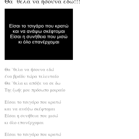
Θα `θελα να ήσουνα εδώ!!!
ωρα
δεί
ανθ
Έλλ
Θα `θελα να ήσουνα εδώ
ένα βράδυ τώρα τελευταίο
Θα `θελα κι απόψε να σε δω
Της ζωής μου πρόσωπο μοιραίο
Είσαι το τσιγάρο που κρατώ
και να ανάψω σκέφτομαι
Είσαι η συνήθεια που μισώ
κι όλο επανέρχομαι
Είσαι το τσιγάρο που κρατώ