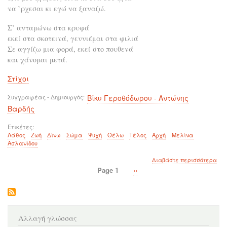
να `ρχεσαι κι εγώ να ξαναζώ.
Σ’ ανταμώνω στα κρυφά
εκεί στα σκοτεινά, γεννιέμαι στα φιλιά
Σε αγγίζω μια φορά, εκεί στο πουθενά
και χάνομαι μετά.
Στίχοι
Συγγραφέας - Δημιουργός
Βίκυ Γεροθόδωρου - Αντώνης
Βαρδής
Ετικέτες
Λάθος
Ζωή
Δίνω
Σώμα
Ψυχή
Θέλω
Τέλος
Αρχή
Μελίνα
Ασλανίδου
για
Διαβάστε περισσότερα
το
Page 1
Next
››
Το
Σελιδοποίηση
page
λάθ
Αλλαγή γλώσσας