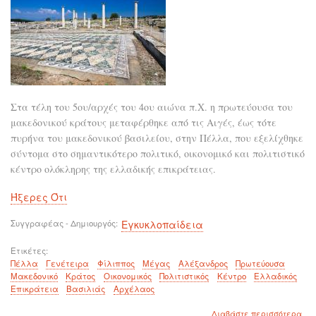
Στα τέλη του 5ου/αρχές του 4ου αιώνα π.Χ. η πρωτεύουσα του
μακεδονικού κράτους μεταφέρθηκε από τις Αιγές, έως τότε
πυρήνα του μακεδονικού βασιλείου, στην Πέλλα, που εξελίχθηκε
σύντομα στο σημαντικότερο πολιτικό, οικονομικό και πολιτιστικό
κέντρο ολόκληρης της ελλαδικής επικράτειας.
Ήξερες Ότι
Συγγραφέας - Δημιουργός
Εγκυκλοπαίδεια
Ετικέτες
Πέλλα
Γενέτειρα
Φίλιππος
Μέγας
Αλέξανδρος
Πρωτεύουσα
Μακεδονικό
Κράτος
Οικονομικός
Πολιτιστικός
Κέντρο
Ελλαδικός
Επικράτεια
Βασιλιάς
Αρχέλαος
για
Διαβάστε περισσότερα