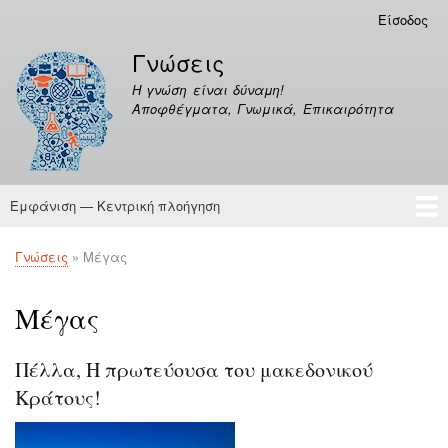
Παράκαμψη
Είσοδος
Μενού
προς
λογαριασμού
Γνώσεις
το
χρήστη
κυρίως
Η γνώση είναι δύναμη!
περιεχόμενο
Αποφθέγματα, Γνωμικά, Επικαιρότητα
Εμφάνιση — Κεντρική πλοήγηση
Κεντρική
πλοήγηση
Γνώσεις
Αποφθέγματα
Γνώσεις
Μέγας
Breadcrumb
Μέγας
Πέλλα, Η πρωτεύουσα του μακεδονικού
Κράτους!