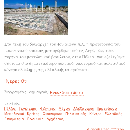
Στα τέλη του 5ου/αρχές του 4ου αιώνα π.Χ. η πρωτεύουσα του
μακεδονικού κράτους μεταφέρθηκε από τις Αιγές, έως τότε
πυρήνα του μακεδονικού βασιλείου, στην Πέλλα, που εξελίχθηκε
σύντομα στο σημαντικότερο πολιτικό, οικονομικό και πολιτιστικό
κέντρο ολόκληρης της ελλαδικής επικράτειας.
Ήξερες Ότι
Συγγραφέας - Δημιουργός
Εγκυκλοπαίδεια
Ετικέτες
Πέλλα
Γενέτειρα
Φίλιππος
Μέγας
Αλέξανδρος
Πρωτεύουσα
Μακεδονικό
Κράτος
Οικονομικός
Πολιτιστικός
Κέντρο
Ελλαδικός
Επικράτεια
Βασιλιάς
Αρχέλαος
για
Διαβάστε περισσότερα