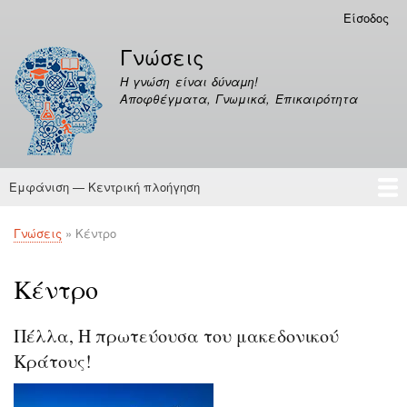
Παράκαμψη
Είσοδος
Μενού
προς
λογαριασμού
Γνώσεις
το
χρήστη
κυρίως
Η γνώση είναι δύναμη!
περιεχόμενο
Αποφθέγματα, Γνωμικά, Επικαιρότητα
Εμφάνιση — Κεντρική πλοήγηση
Κεντρική
πλοήγηση
Γνώσεις
Αποφθέγματα
Γνώσεις
Κέντρο
Breadcrumb
Κέντρο
Πέλλα, Η πρωτεύουσα του μακεδονικού
Κράτους!