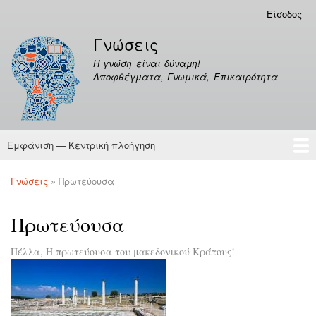
Παράκαμψη
Είσοδος
Μενού
προς
λογαριασμού
Γνώσεις
το
χρήστη
κυρίως
Η γνώση είναι δύναμη!
περιεχόμενο
Αποφθέγματα, Γνωμικά, Επικαιρότητα
Εμφάνιση — Κεντρική πλοήγηση
Κεντρική
πλοήγηση
Γνώσεις
Αποφθέγματα
Γνώσεις
Πρωτεύουσα
Breadcrumb
Πρωτεύουσα
Πέλλα, Η πρωτεύουσα του μακεδονικού Κράτους!