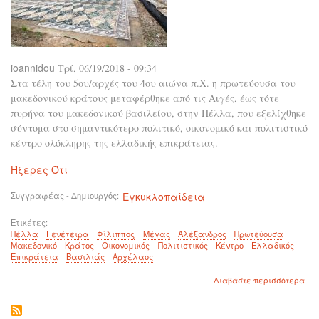
ioannidou
Τρί, 06/19/2018 - 09:34
Στα τέλη του 5ου/αρχές του 4ου αιώνα π.Χ. η πρωτεύουσα του
μακεδονικού κράτους μεταφέρθηκε από τις Αιγές, έως τότε
πυρήνα του μακεδονικού βασιλείου, στην Πέλλα, που εξελίχθηκε
σύντομα στο σημαντικότερο πολιτικό, οικονομικό και πολιτιστικό
κέντρο ολόκληρης της ελλαδικής επικράτειας.
Ήξερες Ότι
Συγγραφέας - Δημιουργός
Εγκυκλοπαίδεια
Ετικέτες
Πέλλα
Γενέτειρα
Φίλιππος
Μέγας
Αλέξανδρος
Πρωτεύουσα
Μακεδονικό
Κράτος
Οικονομικός
Πολιτιστικός
Κέντρο
Ελλαδικός
Επικράτεια
Βασιλιάς
Αρχέλαος
για
Διαβάστε περισσότερα
το
Πέλ
Η