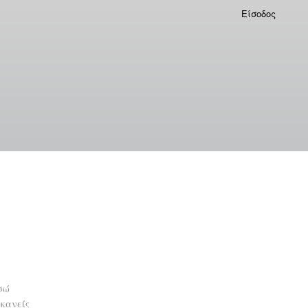
Είσοδος
σώ
 κανείς