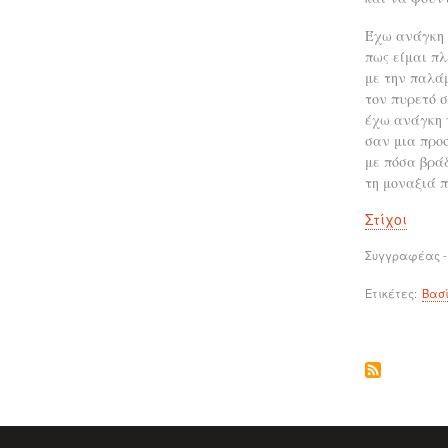
Έχω ανάγκη 
πως είμαι πλ
με την παλά
τον πυρετό 
έχω ανάγκη 
σαν μια προ
με πόσα βρά
τη μοναξιά π
Στίχοι
Συγγραφέας -
Ετικέτες
Βασ