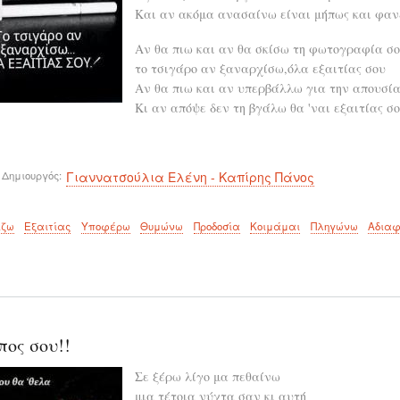
Και αν ακόμα ανασαίνω είναι μήπως και φαν
Αν θα πιω και αν θα σκίσω τη φωτογραφία σο
το τσιγάρο αν ξαναρχίσω,όλα εξαιτίας σου
Αν θα πιω και αν υπερβάλλω για την απουσία
Κι αν απόψε δεν τη βγάλω θα 'ναι εξαιτίας σ
 Δημιουργός
Γιαννατσούλια Ελένη - Καπίρης Πάνος
ίζω
Εξαιτίας
Υποφέρω
Θυμώνω
Προδοσία
Κοιμάμαι
Πληγώνω
Αδιαφ
ος σου!!
Σε ξέρω λίγο μα πεθαίνω
μια τέτοια νύχτα σαν κι αυτή