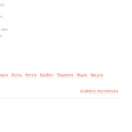
είς
υ,
 σου
ου
ορία
Λείπω
Αστείο
Κρεβάτι
Παρουσία
Θυμός
Ηρεμία
για
Διαβάστε περισσότερα
το
Εξαιτία
σου!