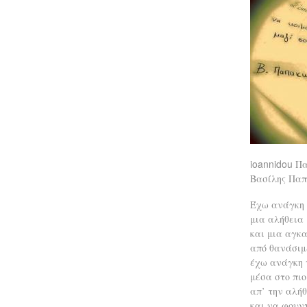
ioannidou
Πα
Βασίλης Πα
Έχω ανάγκη 
μια αλήθεια 
και μια αγκα
από θανάσιμ
έχω ανάγκη 
μέσα στο πι
απ’ την αλή
και να φουν