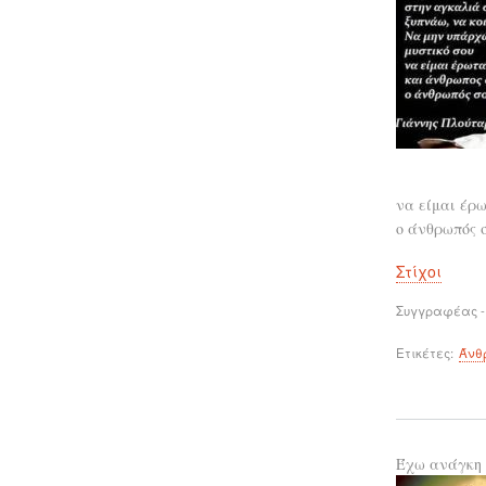
να είμαι έρω
ο άνθρωπός 
Στίχοι
Συγγραφέας -
Ετικέτες
Άνθ
Έχω ανάγκη