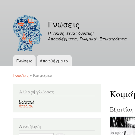
Μενού
λογαριασμού
Γνώσεις
χρήστη
Η γνώση είναι δύναμη!
Αποφθέγματα, Γνωμικά, Επικαιρότητα
Γνώσεις
Αποφθέγματα
Κεντρική
πλοήγηση
Γνώσεις
Κοιμάμαι
Breadcrumb
Κοιμά
Αλλαγή γλώσσας
Ελληνικά
Αγγλικά
Εξαιτίας
Αναζήτηση