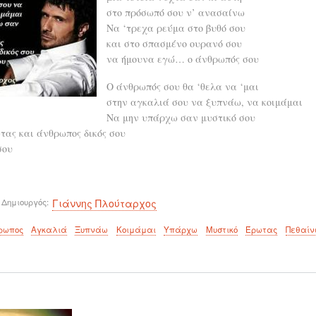
στο πρόσωπό σου ν’ ανασαίνω
Να ‘τρεχα ρεύμα στο βυθό σου
και στο σπασμένο ουρανό σου
να ήμουνα εγώ… ο άνθρωπός σου
Ο άνθρωπός σου θα ‘θελα να ‘μαι
στην αγκαλιά σου να ξυπνάω, να κοιμάμαι
Να μην υπάρχω σαν μυστικό σου
τας και άνθρωπος δικός σου
σου
 Δημιουργός
Γιάννης Πλούταρχος
ρωπος
Αγκαλιά
Ξυπνάω
Κοιμάμαι
Υπάρχω
Μυστικό
Έρωτας
Πεθαίν