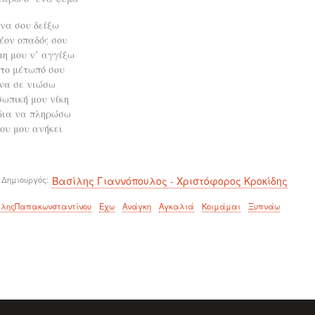
να σου δείξω
έον οπαδός σου
μη μου ν’ αγγίξω
στο μέτωπό σου
να σε νιώσω
σωπική μου νίκη
δια να πληρώσω
ου μου ανήκει
 Δημιουργός
Βασίλης Γιαννόπουλος - Χριστόφορος Κροκίδης
ίληςΠαπακωνσταντίνου
Έχω
Ανάγκη
Αγκαλιά
Κοιμάμαι
Ξυπνάω