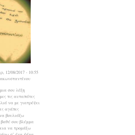
ρ, 12/08/2017 - 10:55
πακωνσταντίνου
μια σου λέξη
μες τις αυταπάτες
λιά να με γιατρέψει
ες αγάπες
να βουλιάξω
ο βαθύ σου βλέμμα
θεια να τρομάξω
τάρω σ’ ένα ψέμα