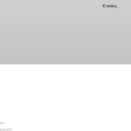
Είσοδος
σώ
 κανείς