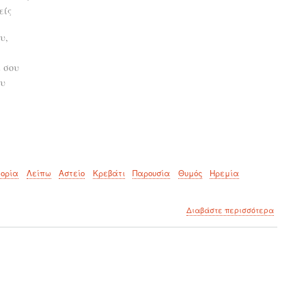
είς
υ,
 σου
ου
ορία
Λείπω
Αστείο
Κρεβάτι
Παρουσία
Θυμός
Ηρεμία
για
Διαβάστε περισσότερα
το
Εξαιτία
σου!