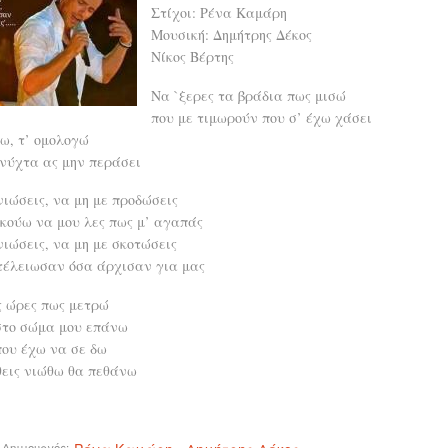
Στίχοι: Ρένα Καμάρη
Μουσική: Δημήτρης Δέκος
Νίκος Βέρτης
Να `ξερες τα βράδια πως μισώ
που με τιμωρούν που σ’ έχω χάσει
ω, τ’ ομολογώ
 νύχτα ας μην περάσει
ιώσεις, να μη με προδώσεις
ακούω να μου λες πως μ’ αγαπάς
ιώσεις, να μη με σκοτώσεις
 τέλειωσαν όσα άρχισαν για μας
ς ώρες πως μετρώ
στο σώμα μου επάνω
που έχω να σε δω
θεις νιώθω θα πεθάνω
 Δημιουργός