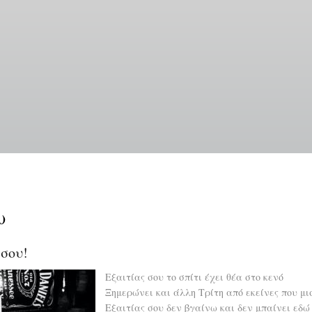
Παράκαμψη
προς
το
κυρίως
περιεχόμενο
ω
 σου!
Εξαιτίας σου το σπίτι έχει θέα στο κενό
Ξημερώνει και άλλη Τρίτη από εκείνες που μι
Εξαιτίας σου δεν βγαίνω και δεν μπαίνει εδώ