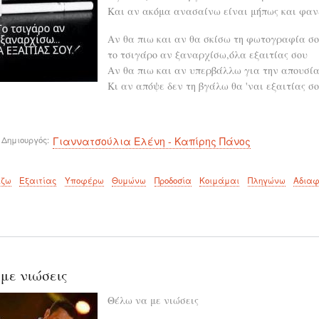
Και αν ακόμα ανασαίνω είναι μήπως και φαν
Αν θα πιω και αν θα σκίσω τη φωτογραφία σο
το τσιγάρο αν ξαναρχίσω,όλα εξαιτίας σου
Αν θα πιω και αν υπερβάλλω για την απουσία
Κι αν απόψε δεν τη βγάλω θα 'ναι εξαιτίας σ
 Δημιουργός
Γιαννατσούλια Ελένη - Καπίρης Πάνος
ίζω
Εξαιτίας
Υποφέρω
Θυμώνω
Προδοσία
Κοιμάμαι
Πληγώνω
Αδιαφ
με νιώσεις
Θέλω να με νιώσεις