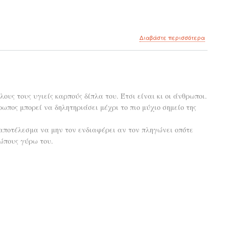
για
Διαβάστε περισσότερα
το
Θέλω
να
με
νιώσεις
υς τους υγιείς καρπούς δίπλα του. Έτσι είναι κι οι άνθρωποι.
ωπος μπορεί να δηλητηριάσει μέχρι το πιο μύχιο σημείο της
 αποτέλεσμα να μην τον ενδιαφέρει αν τον πληγώνει οπότε
ώπους γύρω του.