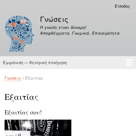
Παράκαμψη
Είσοδος
Μενού
προς
λογαριασμού
Γνώσεις
το
χρήστη
κυρίως
Η γνώση είναι δύναμη!
περιεχόμενο
Αποφθέγματα, Γνωμικά, Επικαιρότητα
Εμφάνιση — Κεντρική πλοήγηση
Κεντρική
πλοήγηση
Γνώσεις
Αποφθέγματα
Γνώσεις
Εξαιτίας
Breadcrumb
Εξαιτίας
Εξαιτίας σου!