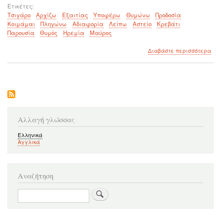
Ετικέτες
Τσιγάρο
Αρχίζω
Εξαιτίας
Υποφέρω
Θυμώνω
Προδοσία
Κοιμάμαι
Πληγώνω
Αδιαφορία
Λείπω
Αστείο
Κρεβάτι
Παρουσία
Θυμός
Ηρεμία
Μαύρος
για
Διαβάστε περισσότερα
το
Εξα
σου
Αλλαγή γλώσσας
Ελληνικά
Αγγλικά
Αναζήτηση
Αναζήτηση