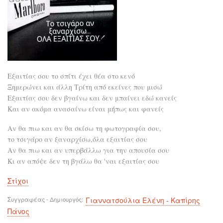
Εξαιτίας σου το σπίτι έχει θέα στο κενό
Ξημερώνει και άλλη Τρίτη από εκείνες που μισώ
Εξαιτίας σου δεν βγαίνω και δεν μπαίνει εδώ κανείς
Και αν ακόμα ανασαίνω είναι μήπως και φανείς
Αν θα πιω και αν θα σκίσω τη φωτογραφία σου,
το τσιγάρο αν ξαναρχίσω,όλα εξαιτίας σου
Αν θα πιω και αν υπερβάλλω για την απουσία σου
Κι αν απόψε δεν τη βγάλω θα 'ναι εξαιτίας σου
Στίχοι
Συγγραφέας - Δημιουργός
Γιαννατσούλια Ελένη - Καπίρης
Πάνος