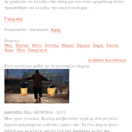
Δε μπόρεσα να αλλάξω την πόλη μου και έτσι ωριμότερη πλέον
προσπάθησα να αλλάξω την οικογένειά μου.
Γνωμικά
Συγγραφέας - Δημιουργός
Λαός
Ετικέτες
Χθες
Έξυπνος
Θέλω
Αλλάζω
Κόσμος
Σήμερα
Σοφός
Εαυτός
Χώρα
Πόλη
Οικογένεια
για
Διαβάστε περισσότερα
το
Ένας κινέζικος μύθος με το ραγισμένο δοχείο.
Είν
ωρα
να
είσ
έξυ
μα
το
σημ
είν
ioannidou
να
Πέμ, 04/19/2018 - 10:11
είσ
Μια γριά γυναίκα, Κινέζα κουβαλούσε νερό με δύο μεγάλα
και
δοχεία κρεμασμένα από τους ώμους της. Το ένα δοχείο ήταν
σοφ
άψογο και μετέφερε πάντα όλη την ποσότητα νερού που