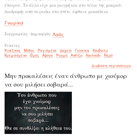
έπαιρνε. Το άλλο είχε μια ρωγμή και στο τέλος της μακριάς
διαδρομής από το ρυάκι στο σπίτι, έφθανε μισοάδειο.
Γνωμικά
Συγγραφέας - Δημιουργός
Λαός
Ετικέτες
Κινέζικος
Μύθος
Ραγισμένο
Δοχείο
Γυναίκα
Κουβαλώ
Κρεμασμένο
Ώμος
Άψογο
Ρωγμή
Ανθίζω
Λουλούδι
Νερό
για
Διαβάστε περισσότερα
το
Μην προκαλέσεις έναν άνθρωπο με χιούμορ
Ένα
κιν
να σου μιλήσει σοβαρά...
μύθ
με
το
ραγ
δοχ