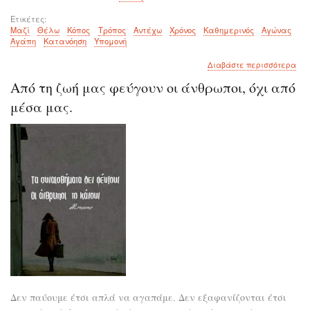
Ετικέτες
Μαζί
Θέλω
Κόπος
Τρόπος
Αντέχω
Χρόνος
Καθημερινός
Αγώνας
Αγάπη
Κατανόηση
Υπομονή
για
Διαβάστε περισσότερα
το
Από τη ζωή μας φεύγουν οι άνθρωποι, όχι από
Το
"μα
μέσα μας.
θέλ
κόπ
και
τρό
για
να
αντ
στο
χρό
Δεν παύουμε έτσι απλά να αγαπάμε. Δεν εξαφανίζονται έτσι