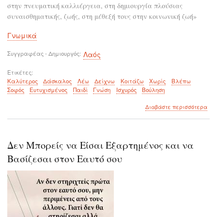
στην πνευματική καλλιέργεια, στη δημιουργία πλούσιας
συναισθηματικής, ζωής, στη μέθεξή τους στην κοινωνική ζωή»
Γνωμικά
Συγγραφέας - Δημιουργός
Λαός
Ετικέτες
Καλύτερος
Δάσκαλος
Λέω
Δείχνω
Κοιτάζω
Χωρίς
Βλέπω
Σοφός
Ευτυχισμένος
Παιδί
Γνώση
Ισχυρός
Βούληση
για
Διαβάστε περισσότερα
το
Ο
καλ
δάσ
Δεν Μπορείς να Είσαι Εξαρτημένος και να
σου
δεί
Βασίζεσαι στον Εαυτό σου
το
μέρ
αλ
όχι
ότι
βρί
εκε