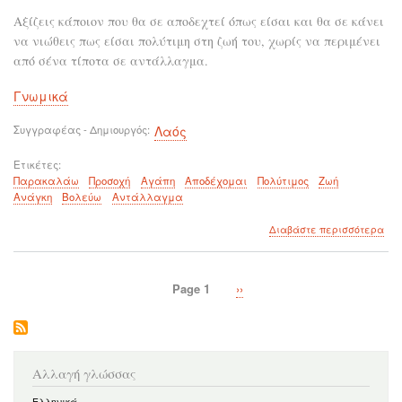
Αξίζεις κάποιον που θα σε αποδεχτεί όπως είσαι και θα σε κάνει
να νιώθεις πως είσαι πολύτιμη στη ζωή του, χωρίς να περιμένει
από σένα τίποτα σε αντάλλαγμα.
Γνωμικά
Συγγραφέας - Δημιουργός
Λαός
Ετικέτες
Παρακαλάω
Προσοχή
Αγάπη
Αποδέχομαι
Πολύτιμος
Ζωή
Ανάγκη
Βολεύω
Αντάλλαγμα
για
Διαβάστε περισσότερα
το
Αυτ
που
Page 1
Next
››
σε
Σελιδοποίηση
page
επι
θα
το
δεί
μόν
Αλλαγή γλώσσας
του.
Ελληνικά