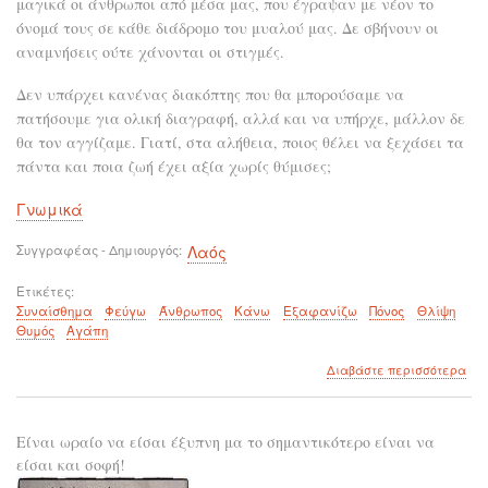
μαγικά οι άνθρωποι από μέσα μας, που έγραψαν με νέον το
όνομά τους σε κάθε διάδρομο του μυαλού μας. Δε σβήνουν οι
αναμνήσεις ούτε χάνονται οι στιγμές.
Δεν υπάρχει κανένας διακόπτης που θα μπορούσαμε να
πατήσουμε για ολική διαγραφή, αλλά και να υπήρχε, μάλλον δε
θα τον αγγίζαμε. Γιατί, στα αλήθεια, ποιος θέλει να ξεχάσει τα
πάντα και ποια ζωή έχει αξία χωρίς θύμισες;
Γνωμικά
Συγγραφέας - Δημιουργός
Λαός
Ετικέτες
Συναίσθημα
Φεύγω
Άνθρωπος
Κάνω
Εξαφανίζω
Πόνος
Θλίψη
Θυμός
Αγάπη
για
Διαβάστε περισσότερα
το
Από
τη
Είναι ωραίο να είσαι έξυπνη μα το σημαντικότερο είναι να
ζωή
μα
είσαι και σοφή!
φεύ