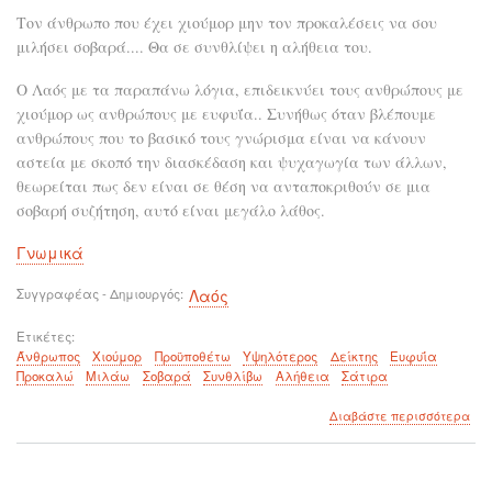
Τον άνθρωπο που έχει χιούμορ μην τον προκαλέσεις να σου
μιλήσει σοβαρά.... Θα σε συνθλίψει η αλήθεια του.
Ο Λαός με τα παραπάνω λόγια, επιδεικνύει τους ανθρώπους με
χιούμορ ως ανθρώπους με ευφυΐα.. Συνήθως όταν βλέπουμε
ανθρώπους που το βασικό τους γνώρισμα είναι να κάνουν
αστεία με σκοπό την διασκέδαση και ψυχαγωγία των άλλων,
θεωρείται πως δεν είναι σε θέση να ανταποκριθούν σε μια
σοβαρή συζήτηση, αυτό είναι μεγάλο λάθος.
Γνωμικά
Συγγραφέας - Δημιουργός
Λαός
Ετικέτες
Άνθρωπος
Χιούμορ
Προϋποθέτω
Υψηλότερος
Δείκτης
Ευφυΐα
Προκαλώ
Μιλάω
Σοβαρά
Συνθλίβω
Αλήθεια
Σάτιρα
για
Διαβάστε περισσότερα
το
Μη
προ
ένα