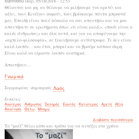
ioannidou
Παρ, 05/18/2018 - 12:53
Θέλοντας και μη, αν θέλουμε να μιλήσουμε για αρετές και
αξίες, τους Κινέζους σοφούς, τους βρίσκουμε πάντα μπροστά
μας. Επειδή είναι πολύ δύσκολο να σας απαντήσω και να μου
απαντήσετε σε ερωτήματα όπως «τι είναι καλό;», «ποιός είναι ο
καλός άνθρωπος;» και όλα αυτά, και για να αποφύγουμε την
«αμπελο-φιλοσοφία», ας ξεκινήσουμε αντίστροφα. Τι δεν είναι
καλό λοιπόν… και έτσι, μπορεί και να βρούμε κάποια άκρη.
Είναι καλό να είμαστε λοιπόν αυστηροί;
Απαιτήσεις…
Γνωμικά
Συγγραφέας - Δημιουργός
Λαός
Ετικέτες
Ανώτερος
Άνθρωπος
Σκληρός
Εαυτός
Κατώτερος
Αρετή
Αξία
Απαίτηση
Θέλω
Μπορώ
για
Διαβάστε περισσότερα
το
Το "μαζί" θέλει κόπο και τρόπο για να αντέξει στο χρόνο
Ο
ανώ
άνθ