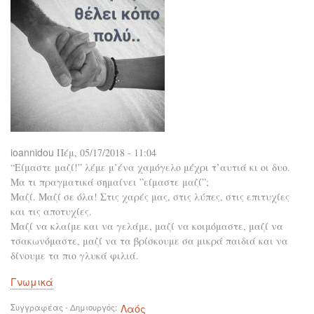
είν
σκλ
με
τον
εαυ
του
και
ο
κατ
με
του
άλ
ioannidou
Πέμ, 05/17/2018 - 11:04
“Είμαστε μαζί!” λέμε μ’ένα χαμόγελο μέχρι τ’αυτιά κι οι δυο.
Μα τι πραγματικά σημαίνει ”είμαστε μαζί”;
Μαζί. Μαζί σε όλα! Στις χαρές μας, στις λύπες, στις επιτυχίες
και τις αποτυχίες.
Μαζί να κλαίμε και να γελάμε, μαζί να κοιμόμαστε, μαζί να
τσακωνόμαστε, μαζί να τα βρίσκουμε σα μικρά παιδιά και να
δίνουμε τα πιο γλυκά φιλιά.
Γνωμικά
Συγγραφέας - Δημιουργός
Λαός