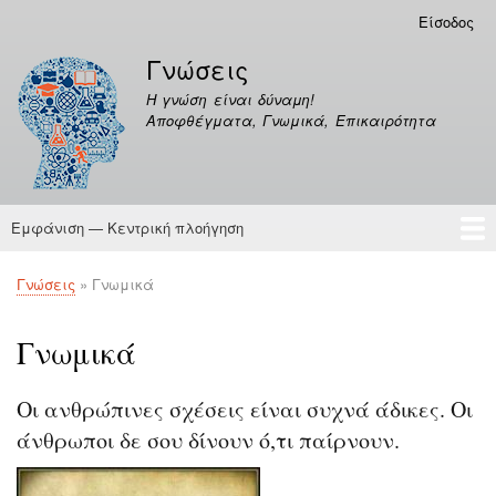
Παράκαμψη
Είσοδος
Μενού
προς
λογαριασμού
Γνώσεις
το
χρήστη
κυρίως
Η γνώση είναι δύναμη!
περιεχόμενο
Αποφθέγματα, Γνωμικά, Επικαιρότητα
Εμφάνιση — Κεντρική πλοήγηση
Κεντρική
πλοήγηση
Γνώσεις
Αποφθέγματα
Γνώσεις
Γνωμικά
Breadcrumb
Γνωμικά
Οι ανθρώπινες σχέσεις είναι συχνά άδικες. Οι
άνθρωποι δε σου δίνουν ό,τι παίρνουν.