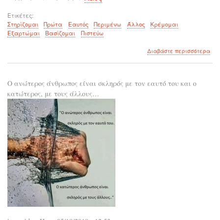
Ετικέτες
Στηρίζομαι
Πρώτα
Εαυτός
Περιμένω
Άλλος
Κρέμομαι
Εξαρτώμαι
Βασίζομαι
Πιστεύω
για
Διαβάστε περισσότερα
το
Δε
Μπο
Ο ανώτερος άνθρωπος είναι σκληρός με τον εαυτό του και ο
να
Είσ
κατώτερος, με τους άλλους…
Εξα
και
να
Βασ
στο
Εαυ
σου