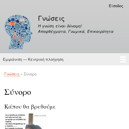
Παράκαμψη
Είσοδος
Μενού
προς
λογαριασμού
Γνώσεις
το
χρήστη
κυρίως
Η γνώση είναι δύναμη!
περιεχόμενο
Αποφθέγματα, Γνωμικά, Επικαιρότητα
Εμφάνιση — Κεντρική πλοήγηση
Κεντρική
πλοήγηση
Γνώσεις
Αποφθέγματα
Γνώσεις
Σύνορο
Breadcrumb
Σύνορο
Κάπου θα βρεθούμε