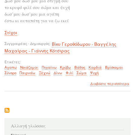
Δωσ’μου δωσ’μου μια στιγμή σου
το κρυφό φιλί σου σώμα και ψυχή
δωσ’μου δωσ’μου μια αγάπη
έστω κι αυταπάτη για να ζω εκεί
Στίχοι
Συγγραφέας - Δημιουργός
Βίκυ Γεροθόδωρου - Βαγγέλης
Μαχαίρας - Γιάννης Κότσιρας
Ετικέτες
Αγαπώ
Νοιάζομαι
Πηγαίνω
Κρύβω
Βάθος
Καρδιά
Βρίσκομαι
Σύνορο
Παιρνάω
Ξεχνώ
Δίνω
Φιλί
Σώμα
Ψυχή
για
Διαβάστε περισσότερα
το
Κά
θα
βρε
Αλλαγή γλώσσας