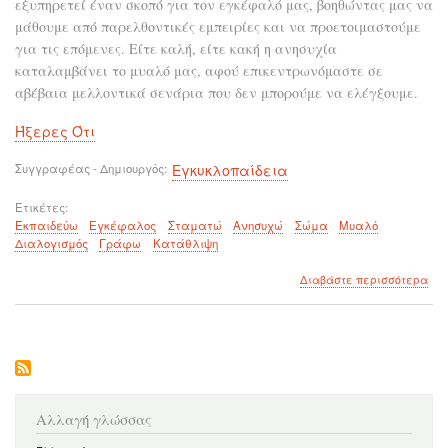
εξυπηρετεί έναν σκοπό για τον εγκέφαλό μας, βοηθώντας μας να
μάθουμε από παρελθοντικές εμπειρίες και να προετοιμαστούμε
για τις επόμενες. Είτε καλή, είτε κακή η ανησυχία
καταλαμβάνει το μυαλό μας, αφού επικεντρωνόμαστε σε
αβέβαια μελλοντικά σενάρια που δεν μπορούμε να ελέγξουμε.
Ήξερες Ότι
Συγγραφέας - Δημιουργός
Εγκυκλοπαίδεια
Ετικέτες
Εκπαιδεύω
Εγκέφαλος
Σταματώ
Ανησυχώ
Σώμα
Μυαλό
Διαλογισμός
Γράφω
Κατάθλιψη
για
Διαβάστε περισσότερα
το
Πω
να
εκπ
τον
εγ
σα
να
Αλλαγή γλώσσας
στα
να