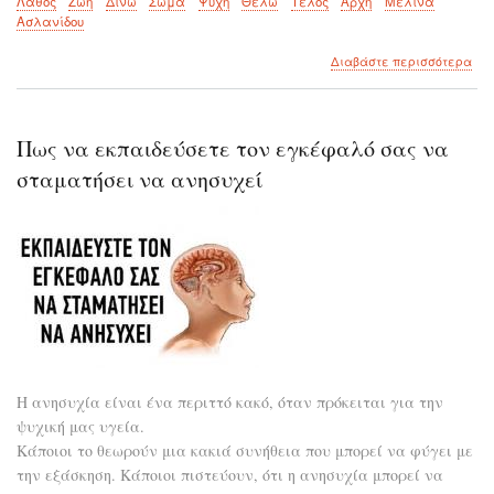
Λάθος
Ζωή
Δίνω
Σώμα
Ψυχή
Θέλω
Τέλος
Αρχή
Μελίνα
Ασλανίδου
για
Διαβάστε περισσότερα
το
Το
λάθ
Πως να εκπαιδεύσετε τον εγκέφαλό σας να
σταματήσει να ανησυχεί
Η ανησυχία είναι ένα περιττό κακό, όταν πρόκειται για την
ψυχική μας υγεία.
Κάποιοι το θεωρούν μια κακιά συνήθεια που μπορεί να φύγει με
την εξάσκηση. Κάποιοι πιστεύουν, ότι η ανησυχία μπορεί να