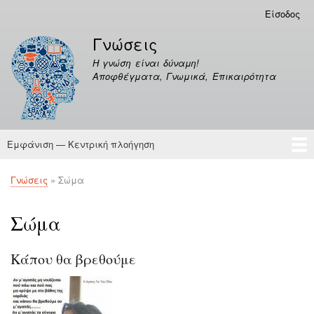
Παράκαμψη
Είσοδος
Μενού
προς
λογαριασμού
Γνώσεις
το
χρήστη
κυρίως
Η γνώση είναι δύναμη!
περιεχόμενο
Αποφθέγματα, Γνωμικά, Επικαιρότητα
Εμφάνιση — Κεντρική πλοήγηση
Κεντρική
πλοήγηση
Γνώσεις
Αποφθέγματα
Γνώσεις
Σώμα
Breadcrumb
Σώμα
Κάπου θα βρεθούμε