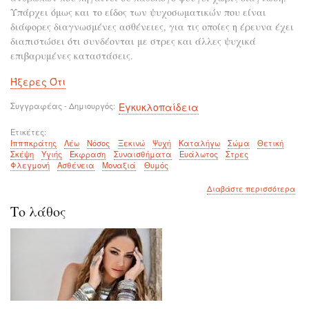
Υπάρχει όμως και το είδος των ψυχοσωματικών που είναι
διάφορες διαγνωσμένες ασθένειες, για τις οποίες η έρευνα έχει
διαπιστώσει ότι συνδέονται με στρες και άλλες ψυχικά
επιβαρυμένες καταστάσεις.
Ήξερες Ότι
Συγγραφέας - Δημιουργός
Εγκυκλοπαίδεια
Ετικέτες
Ιπππκράτης
Λέω
Νόσος
Ξεκινώ
Ψυχή
Καταλήγω
Σώμα
Θετική
Σκέψη
Υγιής
Έκφραση
Συναισθήματα
Ευάλωτος
Στρες
Φλεγμονή
Ασθένεια
Μοναξιά
Θυμός
για
Διαβάστε περισσότερα
το
Το λάθος
Πού
νοσ
το
σώ
ότα
πον
η
ψυχ