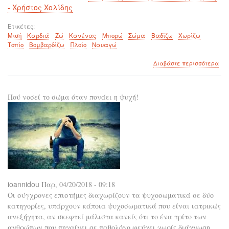
- Χρήστος Χολίδης
Ετικέτες
Μισή
Καρδιά
Ζώ
Κανένας
Μπορώ
Σώμα
Βαδίζω
Χωρίζω
Τοπίο
Βομβαρδίζω
Πλοίο
Ναυαγώ
για
Διαβάστε περισσότερα
το
Με
μισ
Πού νοσεί το σώμα όταν πονάει η ψυχή!
καρ
ioannidou
Παρ, 04/20/2018 - 09:18
Οι σύγχρονες επιστήμες διαχωρίζουν τα ψυχοσωματικά σε δύο
κατηγορίες, υπάρχουν κάποια ψυχοσωματικά που είναι ιατρικώς
ανεξήγητα, αν σκεφτεί μάλιστα κανείς ότι το ένα τρίτο των
ανθρώπων που πηγαίνει σε παθολόγο φεύγει χωρίς διάγνωση.