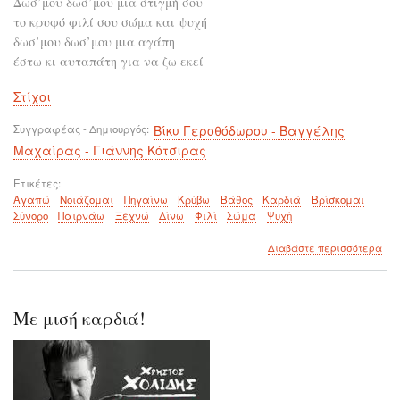
Δωσ’μου δωσ’μου μια στιγμή σου
το κρυφό φιλί σου σώμα και ψυχή
δωσ’μου δωσ’μου μια αγάπη
έστω κι αυταπάτη για να ζω εκεί
Στίχοι
Συγγραφέας - Δημιουργός
Βίκυ Γεροθόδωρου - Βαγγέλης
Μαχαίρας - Γιάννης Κότσιρας
Ετικέτες
Αγαπώ
Νοιάζομαι
Πηγαίνω
Κρύβω
Βάθος
Καρδιά
Βρίσκομαι
Σύνορο
Παιρνάω
Ξεχνώ
Δίνω
Φιλί
Σώμα
Ψυχή
για
Διαβάστε περισσότερα
το
Κά
θα
βρε
Με μισή καρδιά!