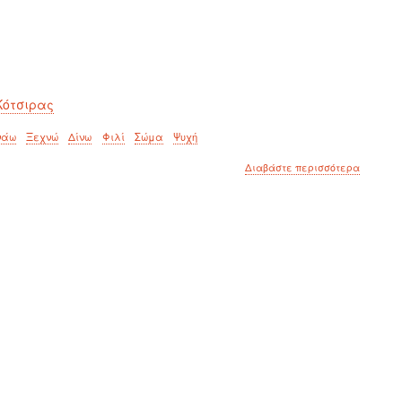
Κότσιρας
νάω
Ξεχνώ
Δίνω
Φιλί
Σώμα
Ψυχή
για
Διαβάστε περισσότερα
το
Κάπου
θα
βρεθούμ