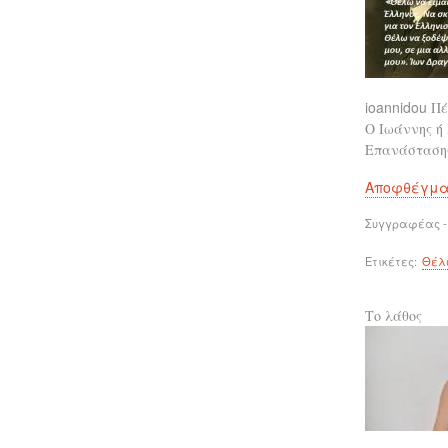
ioannidou
Πέ
Ο Ιωάννης ή 
Επανάστασης
Αποφθέγμ
Συγγραφέας -
Ετικέτες
Θέλ
Το λάθος