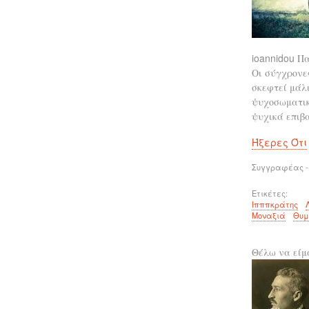
ioannidou
Πα
Οι σύγχρονε
σκεφτεί μάλι
ψυχοσωματικώ
ψυχικά επιβ
Ήξερες Ότι
Συγγραφέας -
Ετικέτες
Ιπππκράτης
Μοναξιά
Θυμ
Θέλω να είμ