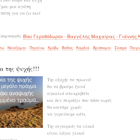
’μου μια αγάπη
πάτη για να ζω εκεί
 Δημιουργός
Βίκυ Γεροθόδωρου - Βαγγέλης Μαχαίρας - Γιάννης 
πώ
Νοιάζομαι
Πηγαίνω
Κρύβω
Βάθος
Καρδιά
Βρίσκομαι
Σύνορο
Παιρ
α της ψυχής!!!
Της εξοχής τα πρωινά
θα τα βρούμε ξανά
αγκαλιά στο κρεβάτι
και δεν πειράζει που τόσο νωρίς
θα κοιτάμε χωρίς
να γυρεύουμε κάτι.
Της σιγουριάς τα υλικά
είναι λόγια γλυκά
γραμμένα