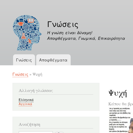
Μενού
λογαριασμού
Γνώσεις
χρήστη
Η γνώση είναι δύναμη!
Αποφθέγματα, Γνωμικά, Επικαιρότητα
Γνώσεις
Αποφθέγματα
Κεντρική
πλοήγηση
Γνώσεις
Ψυχή
Breadcrumb
Ψυχή
Αλλαγή γλώσσας
Ελληνικά
Κάπου θα βρ
Αγγλικά
Αναζήτηση