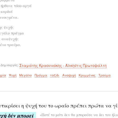
υ ήρθανε τόσο αργά
 καρδιά
ανοιγμένα.
ης ψυχής
μεγάλο πράγμα
ι αναψυχής
μένο τραύμα.
 Δημιουργός
Σταμάτης Κραουνάκης - Άλκηστις Πρωτοψάλτη
ηρία
Ψυχή
Μεγάλο
Πράγμα
ταξίδι
Αναψυχή
Κρυμμένος
Τραύμα
ντικρίσει η ψυχή του το ωραίο πρέπει πρώτα να γί
«Ποτέ το μάτι δεν θα μπορούσε να δει τον ήλι