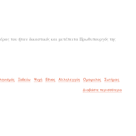
πονάει
η
ψυχή!
τέρας του ήταν δικαστικός και μετέπειτα Πρωθυπουργός της
ληνισμός
Ξοδεύω
Ψυχή
Έθνος
Αλληλεγγύη
Όμοφυλος
Σωτήρας
για
Διαβάστε περισσότερα
το
Θέλω
να
είμαι
ωραίο
δείγμα
ανθρώπο
Έλληνος