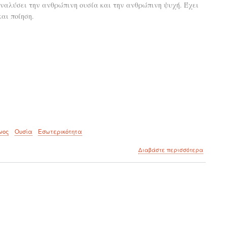
ναλύσει την ανθρώπινη ουσία και την ανθρώπινη ψυχή. Έχει
πρώτα
αι ποίηση.
να
γίνει
ωραία
η
ίδια!
νος
Ουσία
Εσωτερικότητα
για
Διαβάστε περισσότερα
το
Το
μεγαλύτ
ταξίδι
μας
είναι
στην
ψυχή
μας!