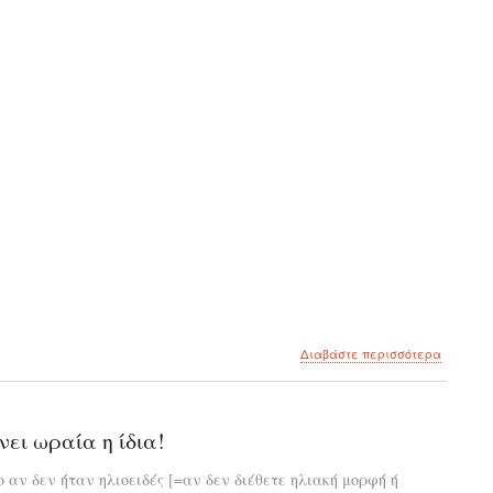
για
Διαβάστε περισσότερα
το
Η
σωτηρία
της
νει ωραία η ίδια!
ψυχής!!!
ο αν δεν ήταν ηλιοειδές [=αν δεν διέθετε ηλιακή μορφή ή