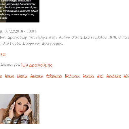
μ, 03/22/2018 - 10:04
Ίων Δραγούμης γεννήθηκε στην Αθήνα στις 2 Σεπτεμβρίου 1878. Ο πα
 στο Γουδί, Στέφανος Δραγούμης.
ατα
 Δημιουργός
Ίων Δραγούμης
ω
Είμαι
Ωραίο
Δείγμα
Άνθρωπος
Έλληνας
Σκοπός
Ζωή
Δουλεύω
Ελ