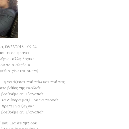
ρ, 06/22/2018 - 09:24
μου τι σε φέρνει
σέρνει άλλη λογική
μου ποια αλήθεια
μύθια γίνεται σιωπή
 μη νοιάζεσαι πού πάω και πού πας
στο βάθος της καρδιάς
α βρεθούμε αν μ’αγαπάς
 τα σύνορα μαζί μου να περνάς
α πρέπει να ξεχνάς
α βρεθούμε αν μ’αγαπάς
’μου μια στιγμή σου
λί σου σώμα και ψυχή