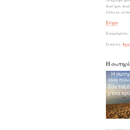
δωσ’μου δωσ
έστω κι αυτα
Στίχοι
Συγγραφέας -
Ετικέτες
Αγα
Η σωτηρί
σε κασέτες 