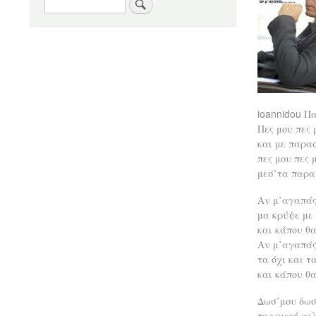
Αναζήτηση
ioannidou
Πα
Πες μου πες 
και με παρα
πες μου πες 
μεσ’τα παρα
Αν μ’αγαπάς
μα κρύψε με 
και κάπου θ
Αν μ’αγαπάς
τα όχι και τ
και κάπου θ
Δωσ’μου δωσ
το κρυφό φι