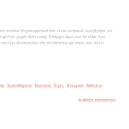
ουν κάποια ψυχοσωματικά που είναι ιατρικώς ανεξήγητα, αν
 φεύγει χωρίς διάγνωση. Υπάρχει όμως και το είδος των
υνα έχει διαπιστώσει ότι συνδέονται με στρες και άλλες
ση
Συναισθήματα
Ευάλωτος
Στρες
Φλεγμονή
Ασθένεια
για
Διαβάστε περισσότερα
το
Πού
νοσεί
το
σώμα
όταν