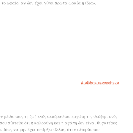
 το ωραίο, αν δεν έχει γίνει πρώτα ωραία η ίδια».
για
Διαβάστε περισσότερα
το
Για
να
αντικρίσ
η
ψυχή
υν μέσα τους τη ζωή ενός ακούραστου εργάτη της σκέψης, ενός
του
ου πίστεψε ότι η καλοσύνη και η αγάπη δεν είναι θυγατέρες
το
ωραίο
 Ίσως να μην έχει υπάρξει άλλος, στην ιστορία του
πρέπει