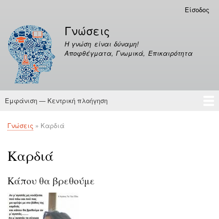
Παράκαμψη
Είσοδος
Μενού
προς
λογαριασμού
Γνώσεις
το
χρήστη
κυρίως
Η γνώση είναι δύναμη!
περιεχόμενο
Αποφθέγματα, Γνωμικά, Επικαιρότητα
Εμφάνιση — Κεντρική πλοήγηση
Κεντρική
πλοήγηση
Γνώσεις
Αποφθέγματα
Γνώσεις
Καρδιά
Breadcrumb
Καρδιά
Κάπου θα βρεθούμε