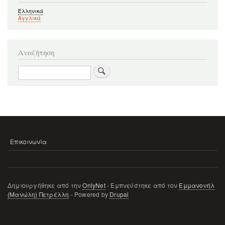
Ελληνικά
Αγγλικά
Αναζήτηση
Αναζήτηση
Επικοινωνία
ΜΕΝΟΎ
ΥΠΟΣΈΛΙΔΟΥ
Δημιουργήθηκε από την
OnlyNet
- Εμπνεύστηκε από τον
Εμμανουήλ
(Μανώλη) Πετρέλλη
- Powered by
Drupal