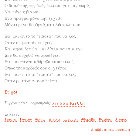
Ο διακόπτης της ζωής έκλεισε για μας νωρίς
Να φύγεις βιάσου
Ένα πράγμα μόνο μην ξεχνάς
Μόνο εμένα θα ζητάς στα δύσκολα σου
Θα 'μαι αυτό το "τίποτα" που θα λες,
Όταν σε ρωτούν τι έχεις
Και αφού δεν θα 'μαι δίπλα σου πια εγώ
Δεν θα ευχηθώ να προσέχεις
Θα 'μαι πάντα αθόρυβα κάπου εκεί,
Όπως της καρδιάς σου οι χτύποι
Θα 'μαι αυτό το "τίποτα" που θα λες,
Όταν ρωτάνε τι σου λείπει
Στίχοι
Συγγραφέας - Δημιουργός
Στέλλα Καλλή
Ετικέτες
Τίποτα
Ρωτάω
Λείπω
Δίπλα
Εύχομαι
Αθόρυβα
Καρδιά
Χτύπος
για
Διαβάστε περισσότερα
το