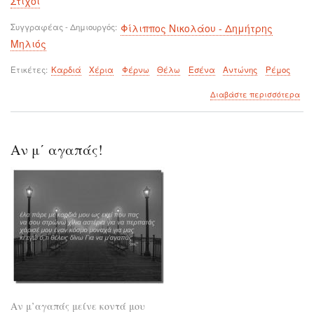
Στίχοι
Συγγραφέας - Δημιουργός
Φίλιππος Νικολάου - Δημήτρης
Μηλιός
Ετικέτες
Καρδιά
Χέρια
Φέρνω
Θέλω
Εσένα
Αντώνης
Ρέμος
για
Διαβάστε περισσότερα
το
Μι
καρ
για
Αν μ΄ αγαπάς!
σέν
Αν μ’αγαπάς μείνε κοντά μου