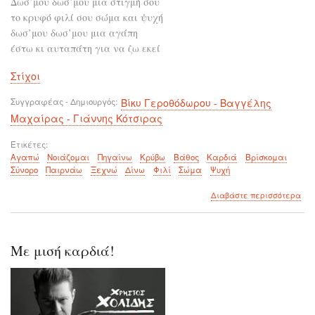
Δωσ’μου δωσ’μου μια στιγμή σου
το κρυφό φιλί σου σώμα και ψυχή
δωσ’μου δωσ’μου μια αγάπη
έστω κι αυταπάτη για να ζω εκεί
Στίχοι
Συγγραφέας - Δημιουργός
Βίκυ Γεροθόδωρου - Βαγγέλης
Μαχαίρας - Γιάννης Κότσιρας
Ετικέτες
Αγαπώ
Νοιάζομαι
Πηγαίνω
Κρύβω
Βάθος
Καρδιά
Βρίσκομαι
Σύνορο
Παιρνάω
Ξεχνώ
Δίνω
Φιλί
Σώμα
Ψυχή
για
Διαβάστε περισσότερα
το
Κά
θα
βρε
Με μισή καρδιά!