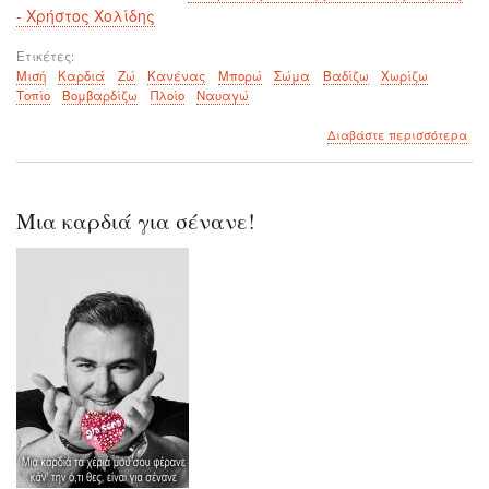
- Χρήστος Χολίδης
Ετικέτες
Μισή
Καρδιά
Ζώ
Κανένας
Μπορώ
Σώμα
Βαδίζω
Χωρίζω
Τοπίο
Βομβαρδίζω
Πλοίο
Ναυαγώ
για
Διαβάστε περισσότερα
το
Με
μισ
καρ
Μια καρδιά για σένανε!