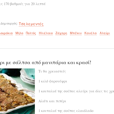
ς 170 βαθμούς για 20 λεπτά
 Δημιουργός
Τσελεμεντές
λουράκια
Μήλο
Πολτός
Ηλιέλαιο
Ζάχαρη
Μπέϊκιν
Κανέλα
Αλεύρι
ι με σάλτσα από μανιτάρια και κρασί!
Τι θα χρειαστείς
1 κιλό ψαρονέφρι
1 κουταλιά της σούπας αλεύρι για όλες τις χρ
Αλάτι και πιπέρι
1 κουταλιά της σούπας ελαιόλαδο