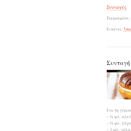
Συνταγές
Συγγραφέας -
Ετικέτες
Τσου
Συνταγή 
Για τη γέμισ
– ¼ φλ. αλεύ
– ½ φλ. ζάχ
– 1 φλ. γάλα