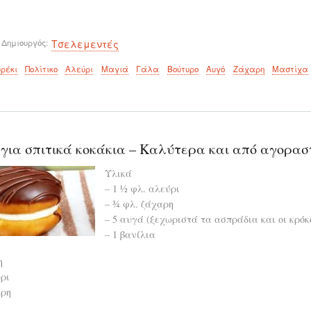
 Δημιουργός
Τσελεμεντές
ρέκι
Πολίτικο
Αλεύρι
Μαγιά
Γάλα
Βούτυρο
Αυγό
Ζάχαρη
Μαστίχα
για σπιτικά κοκάκια – Καλύτερα και από αγορασ
Υλικά
– 1 ½ φλ. αλεύρι
– ¾ φλ. ζάχαρη
– 5 αυγά (ξεχωριστά τα ασπράδια και οι κρόκ
– 1 βανίλια
η
ρι
αρη