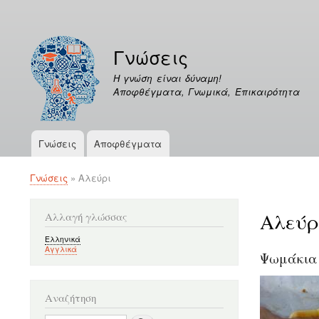
Μενού
λογαριασμού
Γνώσεις
χρήστη
Η γνώση είναι δύναμη!
Αποφθέγματα, Γνωμικά, Επικαιρότητα
Γνώσεις
Αποφθέγματα
Κεντρική
πλοήγηση
Γνώσεις
Αλεύρι
Breadcrumb
Αλεύρ
Αλλαγή γλώσσας
Ελληνικά
Αγγλικά
Ψωμάκια 
Αναζήτηση