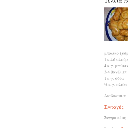
Τέλεια π
μπόλικο ξύσ
1 κιλό αλεύρ
4 κ.γ. μπέικ
3-4 βανίλιες
1 κ.γ. σόδα
½ κ.γ. αλάτι
Διαδικασία:
Συνταγές
Συγγραφέας -