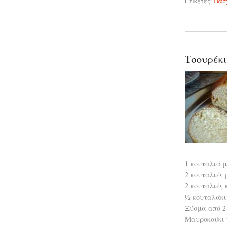
Ετικέτες
Πασ
Τσουρέκι
1 κουταλιά 
2 κουταλιές 
2 κουταλιές 
½ κουταλάκι
Ξύσμα από 2 
Μαυροκούκι 