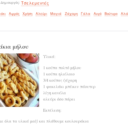
 Δημιουργός
Τσελεμεντές
άκι
Αφρός
Χρήση
Αλεύρι
Μαγιά
Ζάχαρη
Γάλα
Αυγό
Βούτυρο
Αλά
άκια μήλου
Υλικά:
1 κούπα πολτό μήλου
1 κούπα ηλιέλαιο
3/4 κούπας ζάχαρη
1 φακελάκι μπέικιν πάουτερ
λίγη κανέλα
αλεύρι όσο πάρει
Εκτέλεση:
ε όλα τα υλικά μαζί και πλάθουμε κουλουράκια