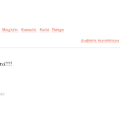
Μαχλέπι
Κακουλέ
Καλό
Πάσχα
για
Διαβάστε περισσότερα
το
Τσουρέκ
πολίτικο!
τά!!!
οι)