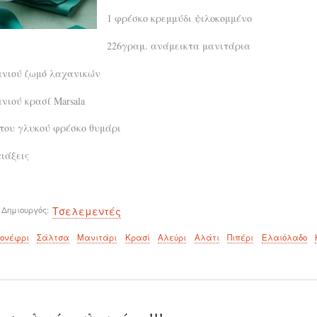
1 φρέσκο κρεμμύδι ψιλοκομμένο
226γραμ. ανάμεικτα μανιτάρια
ανιού ζωμό λαχανικών
νιού κρασί Marsala
 του γλυκού φρέσκο θυμάρι
ιάξεις
 Δημιουργός
Τσελεμεντές
ονέφρι
Σάλτσα
Μανιτάρι
Κρασί
Αλεύρι
Αλάτι
Πιπέρι
Ελαιόλαδο