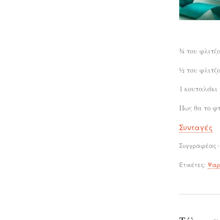
¾ του φλιτζ
½ του φλιτζα
1 κουταλάκι
Πως θα το φτ
Συνταγές
Συγγραφέας -
Ετικέτες
Ψαρ