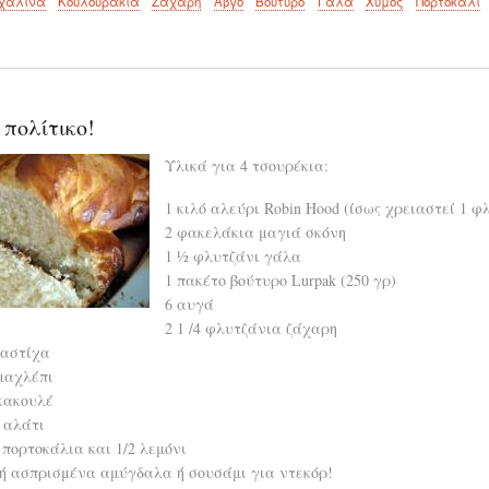
χαλινά
Κουλουράκια
Ζάχαρη
Αβγό
Βούτυρο
Γάλα
Χυμός
Πορτοκάλι
 πολίτικο!
Υλικά για 4 τσουρέκια:
1 κιλό αλεύρι Robin Hood (ίσως χρειαστεί 1 φ
2 φακελάκια μαγιά σκόνη
1 ½ φλυτζάνι γάλα
1 πακέτο βούτυρο Lurpak (250 γρ)
6 αυγά
2 1 /4 φλυτζάνια ζάχαρη
μαστίχα
μαχλέπι
κακουλέ
 αλάτι
πορτοκάλια και 1/2 λεμόνι
ή ασπρισμένα αμύγδαλα ή σουσάμι για ντεκόρ!