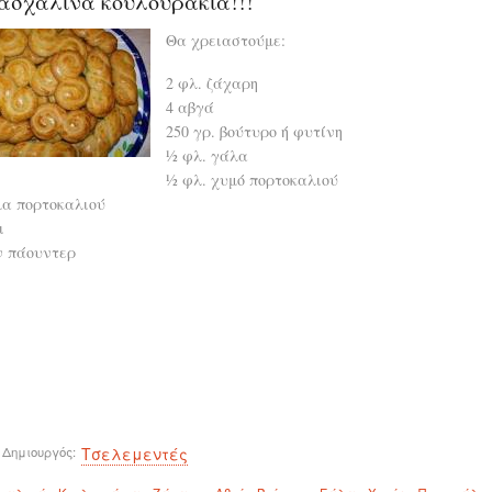
ασχαλινά κουλουράκια!!!
Θα χρειαστούμε:
2 φλ. ζάχαρη
4 αβγά
250 γρ. βούτυρο ή φυτίνη
½ φλ. γάλα
½ φλ. χυμό πορτοκαλιού
μα πορτοκαλιού
ι
ιν πάουντερ
 Δημιουργός
Τσελεμεντές