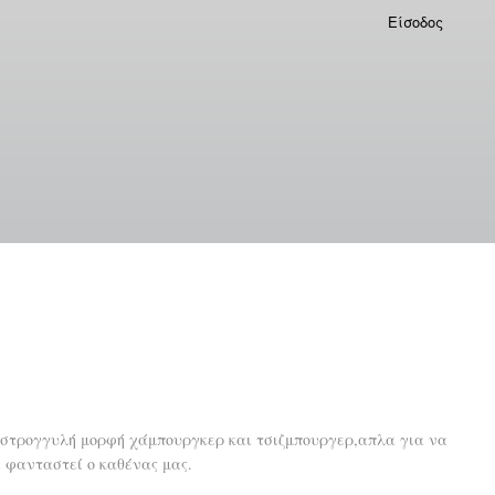
Είσοδος
ε στρογγυλή μορφή χάμπουργκερ και τσιζμπουργερ,απλα για να
α φανταστεί ο καθένας μας.