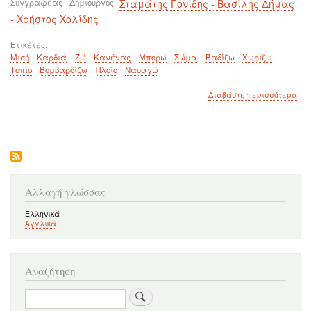
Συγγραφέας - Δημιουργός
Σταμάτης Γονίδης - Βασίλης Δήμας
- Χρήστος Χολίδης
Ετικέτες
Μισή
Καρδιά
Ζώ
Κανένας
Μπορώ
Σώμα
Βαδίζω
Χωρίζω
Τοπίο
Βομβαρδίζω
Πλοίο
Ναυαγώ
για
Διαβάστε περισσότερα
το
Με
μισ
καρ
Αλλαγή γλώσσας
Ελληνικά
Αγγλικά
Αναζήτηση
Αναζήτηση