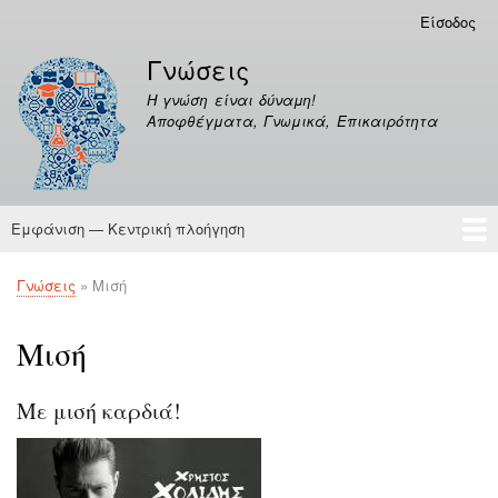
Παράκαμψη
Είσοδος
Μενού
προς
λογαριασμού
Γνώσεις
το
χρήστη
κυρίως
Η γνώση είναι δύναμη!
περιεχόμενο
Αποφθέγματα, Γνωμικά, Επικαιρότητα
Εμφάνιση — Κεντρική πλοήγηση
Κεντρική
πλοήγηση
Γνώσεις
Αποφθέγματα
Γνώσεις
Μισή
Breadcrumb
Μισή
Με μισή καρδιά!