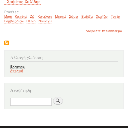
- Χρήστος Χολίδης
Ετικέτες
Μισή
Καρδιά
Ζώ
Κανένας
Μπορώ
Σώμα
Βαδίζω
Χωρίζω
Τοπίο
Βομβαρδίζω
Πλοίο
Ναυαγώ
για
Διαβάστε περισσότερα
το
Με
μισ
καρ
Αλλαγή γλώσσας
Ελληνικά
Αγγλικά
Αναζήτηση
Αναζήτηση