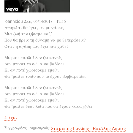
ioannidou
Δευ, 05/14/2018 - 12:15
Απορώ τι θα ‘χεις αν με χάσεις
Μια ζωή την ζήσαμε μαζί
Που θα βρεις τη δύναμη να με ξεπεράσεις?
Όταν η αγάπη μας έχει πια χαθεί
Με μισή καρδιά δεν ζει κανείς
Δεν μπορεί το σώμα να βαδίσει
Κι αν ποτέ χωρίσουμε εμείς,
Θα ‘μαστε τοπίο που το έχουν βομβαρδίσει
Με μισή καρδιά δεν ζει κανείς
Δεν μπορεί το σώμα να βαδίσει
Κι αν ποτέ χωρίσουμε εμείς,
Θα ‘μαστε δυο πλοία που θα έχουν ναυαγήσει
Στίχοι
Συγγραφέας - Δημιουργός
Σταμάτης Γονίδης - Βασίλης Δήμας