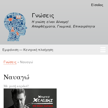
Παράκαμψη
Είσοδος
Μενού
προς
λογαριασμού
Γνώσεις
το
χρήστη
κυρίως
Η γνώση είναι δύναμη!
περιεχόμενο
Αποφθέγματα, Γνωμικά, Επικαιρότητα
Εμφάνιση — Κεντρική πλοήγηση
Κεντρική
πλοήγηση
Γνώσεις
Αποφθέγματα
Γνώσεις
Ναυαγώ
Breadcrumb
Ναυαγώ
Με μισή καρδιά!