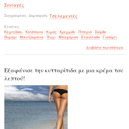
Συνταγές
Συγγραφέας - Δημιουργός
Τσελεμεντές
Ετικέτες
Κεφτεδάκι
Κοτόπουλο
Κιμάς
Κρεμμύδι
Πιπεριά
Σκόρδο
Θυμάρι
Μαντζουράνα
Ψωμί
Μπαχαρικό
Ελαιόλαδο
Γιαούρτι
για
Διαβάστε περισσότερα
το
Κεφ
κοτ
Εξαφάνισε την κυτταρίτιδα με μια κρέμα του
λεπτού!