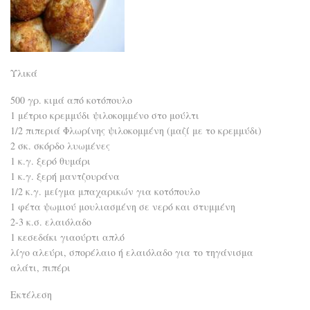
Υλικά
500 γρ. κιμά από κοτόπουλο
1 μέτριο κρεμμύδι ψιλοκομμένο στο μούλτι
1/2 πιπεριά Φλωρίνης ψιλοκομμένη (μαζί με το κρεμμύδι)
2 σκ. σκόρδο λυωμένες
1 κ.γ. ξερό θυμάρι
1 κ.γ. ξερή μαντζουράνα
1/2 κ.γ. μείγμα μπαχαρικών για κοτόπουλο
1 φέτα ψωμιού μουλιασμένη σε νερό και στυμμένη
2-3 κ.σ. ελαιόλαδο
1 κεσεδάκι γιαούρτι απλό
λίγο αλεύρι, σπορέλαιο ή ελαιόλαδο για το τηγάνισμα
αλάτι, πιπέρι
Εκτέλεση