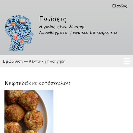
Παράκαμψη
Είσοδος
Μενού
προς
λογαριασμού
Γνώσεις
το
χρήστη
κυρίως
Η γνώση είναι δύναμη!
περιεχόμενο
Αποφθέγματα, Γνωμικά, Επικαιρότητα
Εμφάνιση — Κεντρική πλοήγηση
Κεντρική
πλοήγηση
Γνώσεις
Αποφθέγματα
Κεφτεδάκια κοτόπουλου