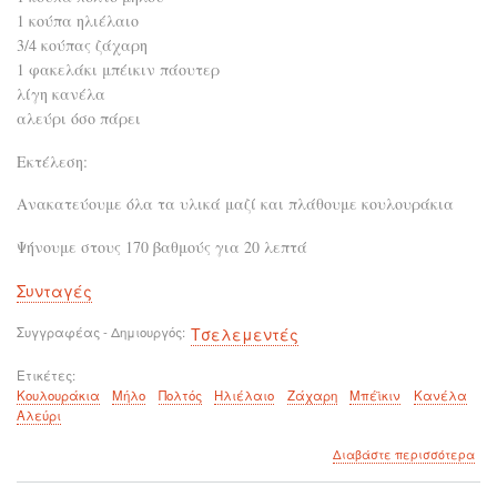
1 κούπα ηλιέλαιο
3/4 κούπας ζάχαρη
1 φακελάκι μπέικιν πάουτερ
λίγη κανέλα
αλεύρι όσο πάρει
Εκτέλεση:
Ανακατεύουμε όλα τα υλικά μαζί και πλάθουμε κουλουράκια
Ψήνουμε στους 170 βαθμούς για 20 λεπτά
Συνταγές
Συγγραφέας - Δημιουργός
Τσελεμεντές
Ετικέτες
Κουλουράκια
Μήλο
Πολτός
Ηλιέλαιο
Ζάχαρη
Μπέϊκιν
Κανέλα
Αλεύρι
για
Διαβάστε περισσότερα
το
Κου