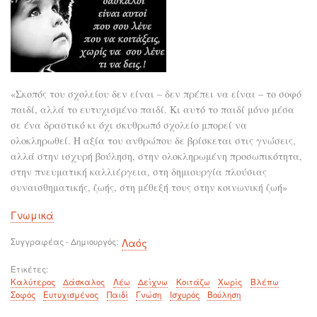
«Σκοπός του σχολείου δεν είναι – δεν πρέπει να είναι – το σοφό
παιδί, αλλά το ευτυχισμένο παιδί. Κι αυτό το παιδί μόνο μέσα
σε ένα δραστικό κι όχι σκυθρωπό σχολείο μπορεί να
ολοκληρωθεί. Η αξία του ανθρώπου δε βρίσκεται στις γνώσεις,
αλλά στην ισχυρή βούληση, στην ολοκληρωμένη προσωπικότητα,
στην πνευματική καλλιέργεια, στη δημιουργία πλούσιας
συναισθηματικής, ζωής, στη μέθεξή τους στην κοινωνική ζωή»
Γνωμικά
Συγγραφέας - Δημιουργός
Λαός
Ετικέτες
Καλύτερος
Δάσκαλος
Λέω
Δείχνω
Κοιτάζω
Χωρίς
Βλέπω
Σοφός
Ευτυχισμένος
Παιδί
Γνώση
Ισχυρός
Βούληση