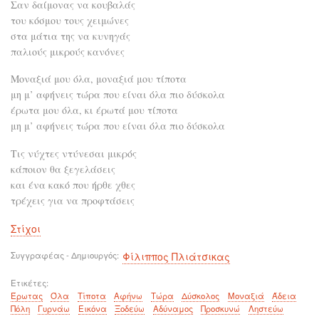
Σαν δαίμονας να κουβαλάς
του κόσμου τους χειμώνες
στα μάτια της να κυνηγάς
παλιούς μικρούς κανόνες
Μοναξιά μου όλα, μοναξιά μου τίποτα
μη μ’ αφήνεις τώρα που είναι όλα πιο δύσκολα
έρωτα μου όλα, κι έρωτά μου τίποτα
μη μ’ αφήνεις τώρα που είναι όλα πιο δύσκολα
Τις νύχτες ντύνεσαι μικρός
κάποιον θα ξεγελάσεις
και ένα κακό που ήρθε χθες
τρέχεις για να προφτάσεις
Στίχοι
Συγγραφέας - Δημιουργός
Φίλιππος Πλιάτσικας
Ετικέτες
Έρωτας
Όλα
Τίποτα
Αφήνω
Τώρα
Δύσκολος
Μοναξιά
Άδεια
Πόλη
Γυρνάω
Εικόνα
Ξοδεύω
Αδύναμος
Προσκυνώ
Ληστεύω