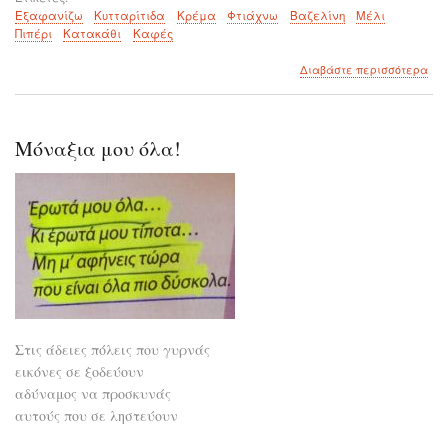
Εξαφανίζω
Κυτταρίτιδα
Κρέμα
Φτιάχνω
Βαζελίνη
Μέλι
Πιπέρι
Κατακάθι
Καφές
για
Διαβάστε περισσότερα
το
Εξ
την
κυτ
Μόναξια μου όλα!
με
μια
κρ
του
λεπ
Στις άδειες πόλεις που γυρνάς
εικόνες σε ξοδεύουν
αδύναμος να προσκυνάς
αυτούς που σε ληστεύουν