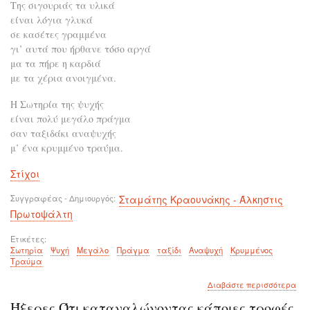
Της σιγουριάς τα υλικά
είναι λόγια γλυκά
σε κασέτες γραμμένα
γι’ αυτά που ήρθανε τόσο αργά
μα τα πήρε η καρδιά
με τα χέρια ανοιγμένα.
Η Σωτηρία της ψυχής
είναι πολύ μεγάλο πράγμα
σαν ταξιδάκι αναψυχής
μ’ ένα κρυμμένο τραύμα.
Στίχοι
Συγγραφέας - Δημιουργός
Σταμάτης Κραουνάκης - Άλκηστις
Πρωτοψάλτη
Ετικέτες
Σωτηρία
Ψυχή
Μεγάλο
Πράγμα
ταξίδι
Αναψυχή
Κρυμμένος
Τραύμα
για
Διαβάστε περισσότερα
το
Ήξερες Ότι καταναλώνοντας κάποιες τροφές
Η