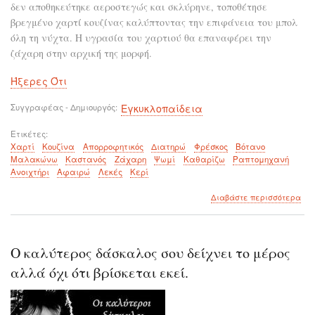
δεν αποθηκεύτηκε αεροστεγώς και σκλύρηνε, τοποθέτησε
βρεγμένο χαρτί κουζίνας καλύπτοντας την επιφάνεια του μπολ
όλη τη νύχτα. Η υγρασία του χαρτιού θα επαναφέρει την
ζάχαρη στην αρχική της μορφή.
Ήξερες Ότι
Συγγραφέας - Δημιουργός
Εγκυκλοπαίδεια
Ετικέτες
Χαρτί
Κουζίνα
Απορροφητικός
Διατηρώ
Φρέσκος
Βότανο
Μαλακώνω
Καστανός
Ζάχαρη
Ψωμί
Καθαρίζω
Ραπτομηχανή
Ανοιχτήρι
Αφαιρώ
Λεκές
Κερί
για
Διαβάστε περισσότερα
το
Που
μπο
να
Ο καλύτερος δάσκαλος σου δείχνει το μέρος
χρη
το
αλλά όχι ότι βρίσκεται εκεί.
χαρ
της
κου