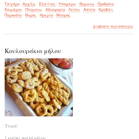
Τσιγάρο
Αρχίζω
Εξαιτίας
Υποφέρω
Θυμώνω
Προδοσία
Κοιμάμαι
Πληγώνω
Αδιαφορία
Λείπω
Αστείο
Κρεβάτι
Παρουσία
Θυμός
Ηρεμία
Μαύρος
για
Διαβάστε περισσότερα
το
Εξα
σου
Κουλουράκια μήλου
Υλικά:
1 κούπα πολτό μήλου