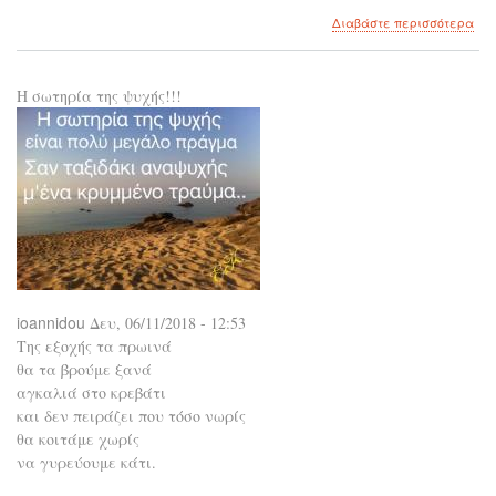
για
Διαβάστε περισσότερα
το
Μόν
μου
Η σωτηρία της ψυχής!!!
όλα
ioannidou
Δευ, 06/11/2018 - 12:53
Της εξοχής τα πρωινά
θα τα βρούμε ξανά
αγκαλιά στο κρεβάτι
και δεν πειράζει που τόσο νωρίς
θα κοιτάμε χωρίς
να γυρεύουμε κάτι.