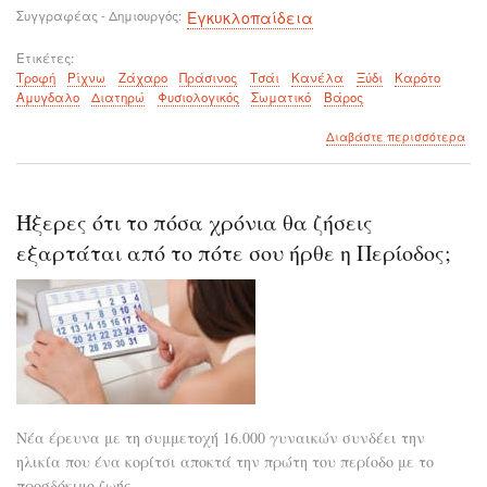
Συγγραφέας - Δημιουργός
Εγκυκλοπαίδεια
Ετικέτες
Τροφή
Ρίχνω
Ζάχαρο
Πράσινος
Τσάι
Κανέλα
Ξύδι
Καρότο
Αμυγδαλο
Διατηρώ
Φυσιολογικός
Σωματικό
Βάρος
για
Διαβάστε περισσότερα
το
Ήξ
Ότι
κατ
Ήξερες ότι το πόσα χρόνια θα ζήσεις
κάπ
τρο
εξαρτάται από το πότε σου ήρθε η Περίοδος;
ρίχ
το
ζά
σου;
Νέα έρευνα με τη συμμετοχή 16.000 γυναικών συνδέει την
ηλικία που ένα κορίτσι αποκτά την πρώτη του περίοδο με το
προσδόκιμο ζωής.