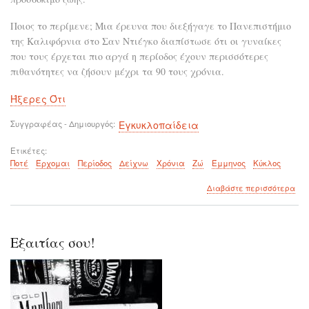
Ποιος το περίμενε; Μια έρευνα που διεξήγαγε το Πανεπιστήμιο
της Καλιφόρνια στο Σαν Ντιέγκο διαπίστωσε ότι οι γυναίκες
που τους έρχεται πιο αργά η περίοδος έχουν περισσότερες
πιθανότητες να ζήσουν μέχρι τα 90 τους χρόνια.
Ήξερες Ότι
Συγγραφέας - Δημιουργός
Εγκυκλοπαίδεια
Ετικέτες
Ποτέ
Έρχομαι
Περίοδος
Δείχνω
Χρόνια
Ζώ
Έμμηνος
Κύκλος
για
Διαβάστε περισσότερα
το
Ήξ
ότι
το
Εξαιτίας σου!
πό
χρό
θα
ζήσ
εξα
απ