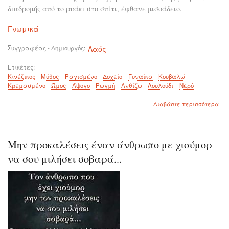
διαδρομής από το ρυάκι στο σπίτι, έφθανε μισοάδειο.
Γνωμικά
Συγγραφέας - Δημιουργός
Λαός
Ετικέτες
Κινέζικος
Μύθος
Ραγισμένο
Δοχείο
Γυναίκα
Κουβαλώ
Κρεμασμένο
Ώμος
Άψογο
Ρωγμή
Ανθίζω
Λουλούδι
Νερό
για
Διαβάστε περισσότερα
το
Ένα
κιν
μύθ
Μην προκαλέσεις έναν άνθρωπο με χιούμορ
με
το
να σου μιλήσει σοβαρά...
ραγ
δοχ