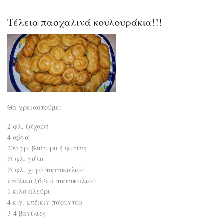
προ
ένα
Τέλεια πασχαλινά κουλουράκια!!!
άν
με
χιο
να
σου
μιλ
σοβ
Θα χρειαστούμε:
2 φλ. ζάχαρη
4 αβγά
250 γρ. βούτυρο ή φυτίνη
½ φλ. γάλα
½ φλ. χυμό πορτοκαλιού
μπόλικο ξύσμα πορτοκαλιού
1 κιλό αλεύρι
4 κ.γ. μπέικιν πάουντερ
3-4 βανίλιες