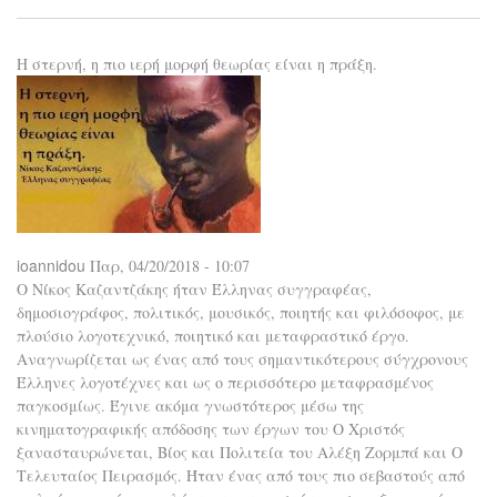
το
300
τού
Η στερνή, η πιο ιερή μορφή θεωρίας είναι η πράξη.
λέξ
που
λέ
σχε
καθ
ioannidou
Παρ, 04/20/2018 - 10:07
Ο Νίκος Καζαντζάκης ήταν Έλληνας συγγραφέας,
δημοσιογράφος, πολιτικός, μουσικός, ποιητής και φιλόσοφος, με
πλούσιο λογοτεχνικό, ποιητικό και μεταφραστικό έργο.
Αναγνωρίζεται ως ένας από τους σημαντικότερους σύγχρονους
Έλληνες λογοτέχνες και ως ο περισσότερο μεταφρασμένος
παγκοσμίως. Έγινε ακόμα γνωστότερος μέσω της
κινηματογραφικής απόδοσης των έργων του Ο Χριστός
ξανασταυρώνεται, Βίος και Πολιτεία του Αλέξη Ζορμπά και Ο
Τελευταίος Πειρασμός. Ήταν ένας από τους πιο σεβαστούς από