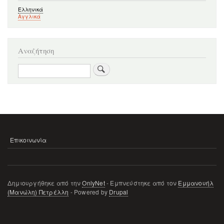
Ελληνικά
Αγγλικά
Αναζήτηση
Αναζήτηση
Επικοινωνία
ΜΕΝΟΎ
ΥΠΟΣΈΛΙΔΟΥ
Δημιουργήθηκε από την
OnlyNet
- Εμπνεύστηκε από τον
Εμμανουήλ
(Μανώλη) Πετρέλλη
- Powered by
Drupal