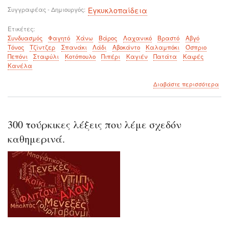
Συγγραφέας - Δημιουργός
Εγκυκλοπαίδεια
Ετικέτες
Συνδυασμός
Φαγητό
Χάνω
Βάρος
Λαχανικό
Βραστό
Αβγό
Τόνος
Τζίντζερ
Σπανάκι
Λάδι
Αβοκάντο
Καλαμπόκι
Όσπριο
Πεπόνι
Σταφύλι
Κοτόπουλο
Πιπέρι
Καγιέν
Πατάτα
Καφές
Κανέλα
για
Διαβάστε περισσότερα
το
8
συν
φα
300 τούρκικες λέξεις που λέμε σχεδόν
για
απ
καθημερινά.
βάρ