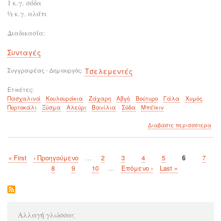
1 κ.γ. σόδα
½ κ.γ. αλάτι
Διαδικασία:
Συνταγές
Συγγραφέας - Δημιουργός
Τσελεμεντές
Ετικέτες
Πασχαλινά
Κουλουράκια
Ζάχαρη
Αβγό
Βούτυρο
Γάλα
Χυμός
Πορτοκάλι
Ξύσμα
Αλεύρι
Βανίλια
Σόδα
Μπέϊκιν
για
Διαβάστε περισσότερα
το
Τέλ
πα
First
« First
Προηγούμενη
‹ Προηγούμενο
…
Page
2
Page
3
Page
4
Page
5
Τρέχουσα
6
Page
7
κου
Σελιδοποίηση
page
σελίδα
σελίδα
Page
8
Page
9
Page
10
…
Next
Επόμενο ›
Last
Last »
page
page
Αλλαγή γλώσσας