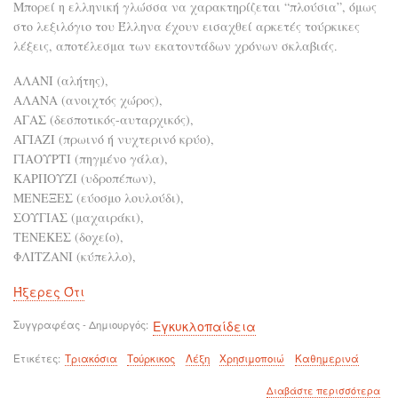
Μπορεί η ελληνική γλώσσα να χαρακτηρίζεται “πλούσια”, όμως
στο λεξιλόγιο του Έλληνα έχουν εισαχθεί αρκετές τούρκικες
λέξεις, αποτέλεσμα των εκατοντάδων χρόνων σκλαβιάς.
ΑΛΑΝΙ (αλήτης),
ΑΛΑΝΑ (ανοιχτός χώρος),
ΑΓΑΣ (δεσποτικός-αυταρχικός),
ΑΓΙΑΖΙ (πρωινό ή νυχτερινό κρύο),
ΓΙΑΟΥΡΤΙ (πηγμένο γάλα),
ΚΑΡΠΟΥΖΙ (υδροπέπων),
ΜΕΝΕΞΕΣ (εύοσμο λουλούδι),
ΣΟΥΓΙΑΣ (μαχαιράκι),
ΤΕΝΕΚΕΣ (δοχείο),
ΦΛΙΤΖΑΝΙ (κύπελλο),
Ήξερες Ότι
Συγγραφέας - Δημιουργός
Εγκυκλοπαίδεια
Ετικέτες
Τριακόσια
Τούρκικος
Λέξη
Χρησιμοποιώ
Καθημερινά
για
Διαβάστε περισσότερα