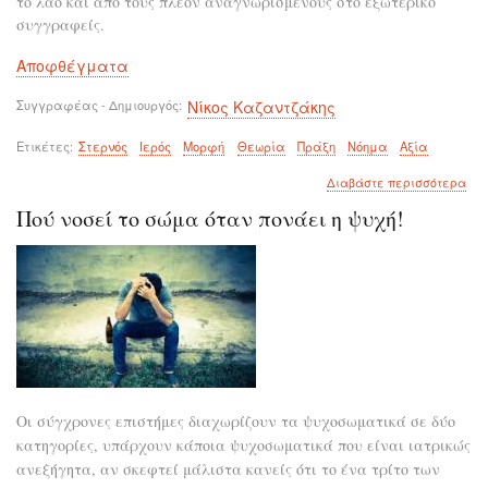
το λαό και από τους πλέον αναγνωρισμένους στο εξωτερικό
συγγραφείς.
Αποφθέγματα
Συγγραφέας - Δημιουργός
Νίκος Καζαντζάκης
Ετικέτες
Στερνός
Ιερός
Μορφή
Θεωρία
Πράξη
Νόημα
Αξία
για
Διαβάστε περισσότερα
το
Πού νοσεί το σώμα όταν πονάει η ψυχή!
Η
στε
η
πιο
ιερ
μο
θεω
είν
η
πρά
Οι σύγχρονες επιστήμες διαχωρίζουν τα ψυχοσωματικά σε δύο
κατηγορίες, υπάρχουν κάποια ψυχοσωματικά που είναι ιατρικώς
ανεξήγητα, αν σκεφτεί μάλιστα κανείς ότι το ένα τρίτο των