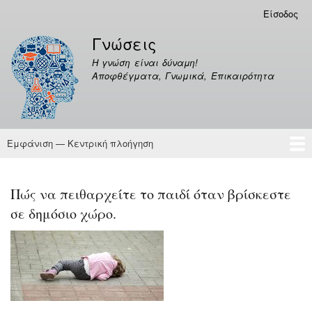
Παράκαμψη
Είσοδος
Μενού
προς
λογαριασμού
Γνώσεις
το
χρήστη
κυρίως
Η γνώση είναι δύναμη!
περιεχόμενο
Αποφθέγματα, Γνωμικά, Επικαιρότητα
Εμφάνιση — Κεντρική πλοήγηση
Κεντρική
πλοήγηση
Γνώσεις
Αποφθέγματα
Πώς να πειθαρχείτε το παιδί όταν βρίσκεστε
σε δημόσιο χώρο.