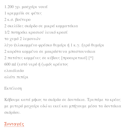
1.200 γρ. μοσχάρι νουά
1 κρεμμύδι σε φέτες
2 κ.σ. βούτυρο
2 σκελίδες σκόρδο σε μικρά κομματάκια
1/2 ποτηράκι κρασιού λευκό κρασί
το χυμό 2 λεμονιών
λίγο ψιλοκομμένο φρέσκο θυμάρι ή 1 κ.γ. ξερό θυμάρι
2 καρότα κομμένα σε μακρόστενα μπαστουνάκια
2 πατάτες κομμένες σε κύβους [προαιρετικά] [*]
600 ml ζεστό νερό ή ζωμός κρέατος
ελαιόλαδο
αλάτι πιπέρι
Εκτέλεση
Κόβουμε κατά μήκος το σκόρδο σε δοντάκια. Τρυπάμε το κρέας
με μυτερό μαχαίρι εδώ κι εκεί και μπήγουμε μέσα τα δοντάκια
σκόρδου.
Συνταγές