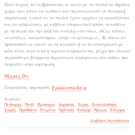
Πολύ συχνά, το να βρίσκονται οι γονείς με τα παιδιά σε δημόσιο
χώρο, τους κάνει να νιώθουν σαν πρωταγωνιστές σε θεατρική
παράσταση –ειδικά αν τα παιδιά έχουν αρχίσει να κουράζονται
και να εκδηλώνουν, με καθόλου υπομονετικό τρόπο, το καθένα
με τη σειρά του την δική του ανάγκη («πεινάω», «θέλω τσίσα»,
«νυστάζω», «κουράστηκα», «πάμε να φύγουμε»)... Κι όσο κι αν
προσπαθούν οι γονείς να τα αγνοούν ή να τα απασχολούν με
κάτι άλλο, σιγά-σιγά η γκρίνια κλιμακώνεται, μέχρι που όλο και
περισσότερα βλέμματα περαστικών στρέφονται στο «σόου» που
πλησιάζει στην κορύφωση.
Ήξερες Ότι
Συγγραφέας - Δημιουργός
Εγκυκλοπαίδεια
Ετικέτες
Πειθαρχώ
Παιδί
Βρίσκομαι
Δημόσιος
Χώρος
Ενσυναίσθηση
Σαφής
Προσδοκία
Επιμένω
Πρόταση
Χιούμορ
Ήρεμος
Έλεγχος
για
Διαβάστε περισσότερα
το
Πώ