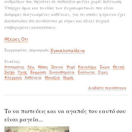
ανθρώπων που πηγαίνει σε παθολόγο φεύγει χωρίς διάγνωση.
Υπάρχει όμως και το είδος των ψυχοσωματικών που είναι
διάφορες διαγνωσμένες ασθένειες, για τις οποίες η έρευνα έχει
διαπιστώσει ότι συνδέονται με στρες και άλλες ψυχικά
επιβαρυμένες καταστάσεις.
Ήξερες Ότι
Συγγραφέας - Δημιουργός
Εγκυκλοπαίδεια
Ετικέτες
Ιπππκράτης
Λέω
Νόσος
Ξεκινώ
Ψυχή
Καταλήγω
Σώμα
Θετική
Σκέψη
Υγιής
Έκφραση
Συναισθήματα
Ευάλωτος
Στρες
Φλεγμονή
Ασθένεια
Μοναξιά
Θυμός
για
Διαβάστε περισσότερα
το
Πού
νοσ
το
Το να πιστεύεις και να αγαπάς τον εαυτό σου
σώ
ότα
είναι μαγεία...
πον
η