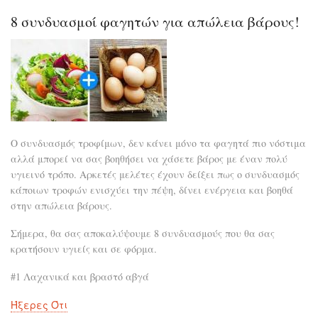
να
πει
8 συνδυασμοί φαγητών για απώλεια βάρους!
το
παι
ότα
βρί
σε
δημ
χώρ
Ο συνδυασμός τροφίμων, δεν κάνει μόνο τα φαγητά πιο νόστιμα
αλλά μπορεί να σας βοηθήσει να χάσετε βάρος με έναν πολύ
υγιεινό τρόπο. Αρκετές μελέτες έχουν δείξει πως ο συνδυασμός
κάποιων τροφών ενισχύει την πέψη, δίνει ενέργεια και βοηθά
στην απώλεια βάρους.
Σήμερα, θα σας αποκαλύψουμε 8 συνδυασμούς που θα σας
κρατήσουν υγιείς και σε φόρμα.
#1 Λαχανικά και βραστό αβγά
Ήξερες Ότι