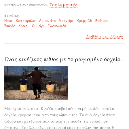
Συγγραφέας - Δημιουργός
Τσελεμεντές
Ετικέτες
Νουά
Κατσαρόλα
Λεμονάτο
Μοσχάρι
Κρεμμύδι
Βούτυρο
Σκόρδο
Κρασί
Θυμάρι
Ελαιόλαδο
για
Διαβάστε περισσότερα
το
Νο
κατ
λεμ
Ένας κινέζικος μύθος με το ραγισμένο δοχείο.
Μια γριά γυναίκα, Κινέζα κουβαλούσε νερό με δύο μεγάλα
δοχεία κρεμασμένα από τους ώμους της. Το ένα δοχείο ήταν
άψογο και μετέφερε πάντα όλη την ποσότητα νερού που
έπαιρνε. Το άλλο είχε μια ρωγμή και στο τέλος της μακριάς