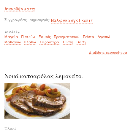
Αποφθέγματα
Συγγραφέας - Δημιουργός
Βόλφγκανγκ Γκαίτε
Ετικέτες
Μαγεία
Πιστεύω
Εαυτός
Πραγματοποιώ
Πάντα
Αγαπώ
Μαθαίνω
Πλάθω
Χαρακτήρα
Σωστή
Βάση
για
Διαβάστε περισσότερα
το
Το
να
πισ
Νουά κατσαρόλας λεμονάτο.
και
να
αγ
τον
εαυ
σου
είν
μαγ
Υλικά