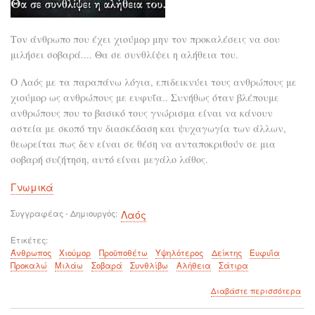
Τον άνθρωπο που έχει χιούμορ μην τον προκαλέσεις να σου
μιλήσει σοβαρά.... Θα σε συνθλίψει η αλήθεια του.
Ο Λαός με τα παραπάνω λόγια, επιδεικνύει τους ανθρώπους με
χιούμορ ως ανθρώπους με ευφυΐα.. Συνήθως όταν βλέπουμε
ανθρώπους που το βασικό τους γνώρισμα είναι να κάνουν
αστεία με σκοπό την διασκέδαση και ψυχαγωγία των άλλων,
θεωρείται πως δεν είναι σε θέση να ανταποκριθούν σε μια
σοβαρή συζήτηση, αυτό είναι μεγάλο λάθος.
Γνωμικά
Συγγραφέας - Δημιουργός
Λαός
Ετικέτες
Άνθρωπος
Χιούμορ
Προϋποθέτω
Υψηλότερος
Δείκτης
Ευφυΐα
Προκαλώ
Μιλάω
Σοβαρά
Συνθλίβω
Αλήθεια
Σάτιρα
για
Διαβάστε περισσότερα
το
Μη